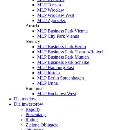
MLP Teresin
MLP Wrocław
MLP Wrocław West
MLP Zgorzelec
Austria
MLP Business Park Vienna
MLP City Park Vienna
Niemcy
MLP Business Park Berlin
MLP Business Park Castrop-Rauxel
MLP Business Park Munich
MLP Business Park Schalke
MLP Hamburg East
MLP Idstein
MLP Berlin Spreenhagen
MLP Unna
Rumunia
MLP Bucharest West
Dla mediów
Dla inwestorów
Raporty
Prezentacje
Rating
Zielone Obligacje