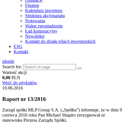
Obligacje
Finanse
Kalendarz inwestora
Struktura akcjonariatu
Notowania
Walne zgromadzenie
Ład korporacyjny
Newsletter
Kontakt do działu relacji inwestorskich
ESG
Kontakt
pl
en
de
Search for:
Wartość akcji
0,00
PLN
Wróć do artykułów
10.06.2016
Raport nr 13/2016
Zarząd spółki MLP Group S.A. („Spółka”) informuje, że w dniu 9
czerwca 2016 roku Pan Michael Shapiro zrezygnował ze
stanowiska Prezesa Zarządu Spółki.