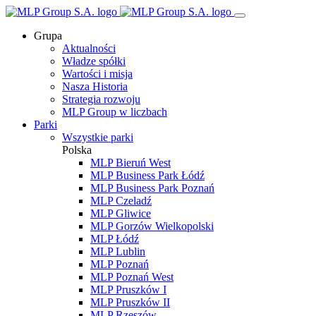
Grupa
Aktualności
Władze spółki
Wartości i misja
Nasza Historia
Strategia rozwoju
MLP Group w liczbach
Parki
Wszystkie parki
Polska
MLP Bieruń West
MLP Business Park Łódź
MLP Business Park Poznań
MLP Czeladź
MLP Gliwice
MLP Gorzów Wielkopolski
MLP Łódź
MLP Lublin
MLP Poznań
MLP Poznań West
MLP Pruszków I
MLP Pruszków II
MLP Rzeszów