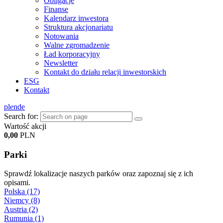
Obligacje
Finanse
Kalendarz inwestora
Struktura akcjonariatu
Notowania
Walne zgromadzenie
Ład korporacyjny
Newsletter
Kontakt do działu relacji inwestorskich
ESG
Kontakt
pl
en
de
Search for:
Wartość akcji
0,00
PLN
Parki
Sprawdź lokalizacje naszych parków oraz zapoznaj się z ich
opisami.
Polska (17)
Niemcy (8)
Austria (2)
Rumunia (1)