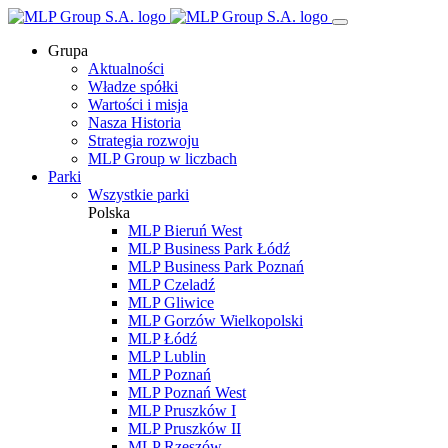
Grupa
Aktualności
Władze spółki
Wartości i misja
Nasza Historia
Strategia rozwoju
MLP Group w liczbach
Parki
Wszystkie parki
Polska
MLP Bieruń West
MLP Business Park Łódź
MLP Business Park Poznań
MLP Czeladź
MLP Gliwice
MLP Gorzów Wielkopolski
MLP Łódź
MLP Lublin
MLP Poznań
MLP Poznań West
MLP Pruszków I
MLP Pruszków II
MLP Rzeszów