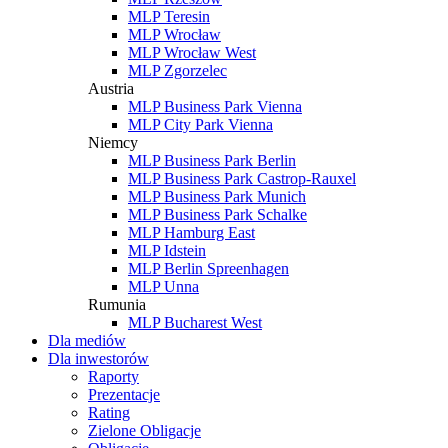
MLP Teresin
MLP Wrocław
MLP Wrocław West
MLP Zgorzelec
Austria
MLP Business Park Vienna
MLP City Park Vienna
Niemcy
MLP Business Park Berlin
MLP Business Park Castrop-Rauxel
MLP Business Park Munich
MLP Business Park Schalke
MLP Hamburg East
MLP Idstein
MLP Berlin Spreenhagen
MLP Unna
Rumunia
MLP Bucharest West
Dla mediów
Dla inwestorów
Raporty
Prezentacje
Rating
Zielone Obligacje