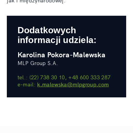
jak i międzynarodowej.
Dodatkowych
informacji udziela:
Karolina Pokora-Malewska
MLP Group S.A.
tel.: (22) 738 30 10, +48 600 333 287
e-mail:
k.malewska@mlpgroup.com