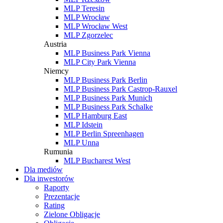
MLP Teresin
MLP Wrocław
MLP Wrocław West
MLP Zgorzelec
Austria
MLP Business Park Vienna
MLP City Park Vienna
Niemcy
MLP Business Park Berlin
MLP Business Park Castrop-Rauxel
MLP Business Park Munich
MLP Business Park Schalke
MLP Hamburg East
MLP Idstein
MLP Berlin Spreenhagen
MLP Unna
Rumunia
MLP Bucharest West
Dla mediów
Dla inwestorów
Raporty
Prezentacje
Rating
Zielone Obligacje