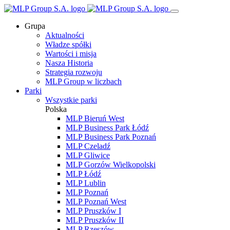
Grupa
Aktualności
Władze spółki
Wartości i misja
Nasza Historia
Strategia rozwoju
MLP Group w liczbach
Parki
Wszystkie parki
Polska
MLP Bieruń West
MLP Business Park Łódź
MLP Business Park Poznań
MLP Czeladź
MLP Gliwice
MLP Gorzów Wielkopolski
MLP Łódź
MLP Lublin
MLP Poznań
MLP Poznań West
MLP Pruszków I
MLP Pruszków II
MLP Rzeszów