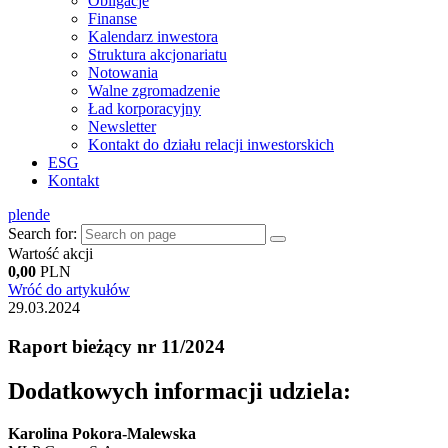
Obligacje
Finanse
Kalendarz inwestora
Struktura akcjonariatu
Notowania
Walne zgromadzenie
Ład korporacyjny
Newsletter
Kontakt do działu relacji inwestorskich
ESG
Kontakt
pl
en
de
Search for:
Wartość akcji
0,00
PLN
Wróć do artykułów
29.03.2024
Raport bieżący nr 11/2024
Dodatkowych informacji udziela:
Karolina Pokora-Malewska