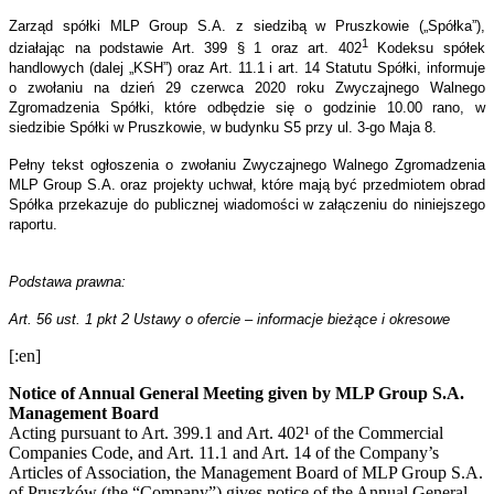
Zarząd spółki MLP Group S.A. z siedzibą w Pruszkowie („Spółka”),
1
działając na podstawie Art. 399 § 1 oraz art. 402
Kodeksu spółek
handlowych (dalej „KSH”) oraz Art. 11.1 i art. 14 Statutu Spółki, informuje
o zwołaniu na dzień 29 czerwca 2020 roku Zwyczajnego Walnego
Zgromadzenia Spółki, które odbędzie się o godzinie 10.00 rano, w
siedzibie Spółki w Pruszkowie, w budynku S5 przy ul. 3-go Maja 8.
Pełny tekst ogłoszenia o zwołaniu Zwyczajnego Walnego Zgromadzenia
MLP Group S.A. oraz projekty uchwał, które mają być przedmiotem obrad
Spółka przekazuje do publicznej wiadomości w załączeniu do niniejszego
raportu.
Podstawa prawna:
Art. 56 ust. 1 pkt 2 Ustawy o ofercie – informacje bieżące i okresowe
[:en]
Notice of Annual General Meeting given by MLP Group S.A.
Management Board
Acting pursuant to Art. 399.1 and Art. 402¹ of the Commercial
Companies Code, and Art. 11.1 and Art. 14 of the Company’s
Articles of Association, the Management Board of MLP Group S.A.
of Pruszków (the “Company”) gives notice of the Annual General