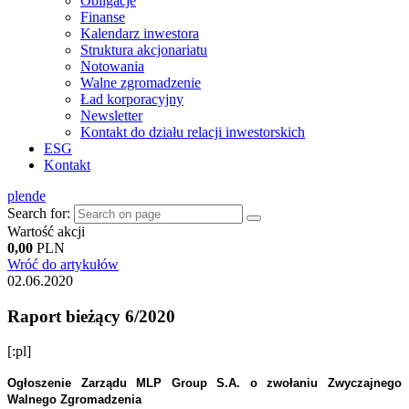
Obligacje
Finanse
Kalendarz inwestora
Struktura akcjonariatu
Notowania
Walne zgromadzenie
Ład korporacyjny
Newsletter
Kontakt do działu relacji inwestorskich
ESG
Kontakt
pl
en
de
Search for:
Wartość akcji
0,00
PLN
Wróć do artykułów
02.06.2020
Raport bieżący 6/2020
[:pl]
Ogłoszenie Zarządu MLP Group S.A. o zwołaniu Zwyczajnego
Walnego Zgromadzenia