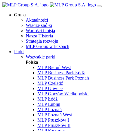
Grupa
Aktualności
Władze spółki
Wartości i misja
Nasza Historia
Strategia rozwoju
MLP Group w liczbach
Parki
Wszystkie parki
Polska
MLP Bieruń West
MLP Business Park Łódź
MLP Business Park Poznań
MLP Czeladź
MLP Gliwice
MLP Gorzów Wielkopolski
MLP Łódź
MLP Lublin
MLP Poznań
MLP Poznań West
MLP Pruszków I
MLP Pruszków II
MLP Rzeszów