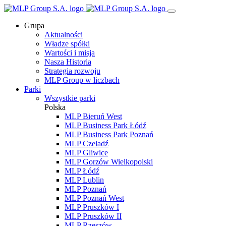
Grupa
Aktualności
Władze spółki
Wartości i misja
Nasza Historia
Strategia rozwoju
MLP Group w liczbach
Parki
Wszystkie parki
Polska
MLP Bieruń West
MLP Business Park Łódź
MLP Business Park Poznań
MLP Czeladź
MLP Gliwice
MLP Gorzów Wielkopolski
MLP Łódź
MLP Lublin
MLP Poznań
MLP Poznań West
MLP Pruszków I
MLP Pruszków II
MLP Rzeszów