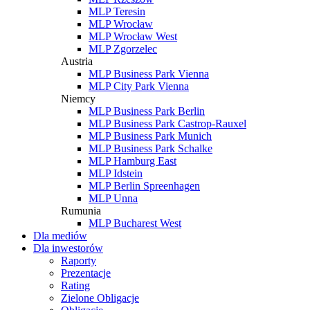
MLP Teresin
MLP Wrocław
MLP Wrocław West
MLP Zgorzelec
Austria
MLP Business Park Vienna
MLP City Park Vienna
Niemcy
MLP Business Park Berlin
MLP Business Park Castrop-Rauxel
MLP Business Park Munich
MLP Business Park Schalke
MLP Hamburg East
MLP Idstein
MLP Berlin Spreenhagen
MLP Unna
Rumunia
MLP Bucharest West
Dla mediów
Dla inwestorów
Raporty
Prezentacje
Rating
Zielone Obligacje