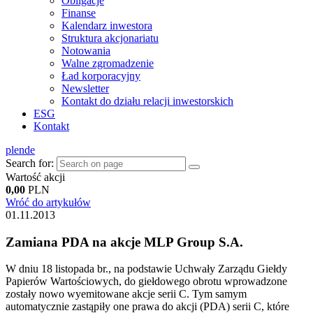
Obligacje
Finanse
Kalendarz inwestora
Struktura akcjonariatu
Notowania
Walne zgromadzenie
Ład korporacyjny
Newsletter
Kontakt do działu relacji inwestorskich
ESG
Kontakt
pl
en
de
Search for:
Wartość akcji
0,00
PLN
Wróć do artykułów
01.11.2013
Zamiana PDA na akcje MLP Group S.A.
W dniu 18 listopada br., na podstawie Uchwały Zarządu Giełdy
Papierów Wartościowych, do giełdowego obrotu wprowadzone
zostały nowo wyemitowane akcje serii C. Tym samym
automatycznie zastąpiły one prawa do akcji (PDA) serii C, które