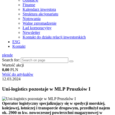
Obligacje
Finanse
Kalendarz inwestora
Struktura akcjonariatu
Notowania
Walne zgromadzenie
Ład korporacyjny
Newsletter
Kontakt do działu relacji inwestorskich
ESG
Kontakt
pl
en
de
Search for:
Wartość akcji
0,00
PLN
Wróć do artykułów
12.03.2024
Uni-logistics pozostaje w MLP Pruszków I
Operator logistyczny specjalizujący się w spedycji morskiej,
kolejowej, lotniczej i transporcie drogowym, przedłużył najem
ok. 2900 m kw. nowoczesnej powierzchni magazynowej w