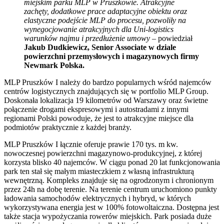
miejskim parku MLP w Pruszkowie. Atrakcyjne
zachęty, dodatkowe prace adaptacyjne obiektu oraz
elastyczne podejście MLP do procesu, pozwoliły na
wynegocjowanie atrakcyjnych dla Uni-logistics
warunków najmu i przedłużenie umowy
– powiedział
Jakub Dudkiewicz, Senior Associate w dziale
powierzchni przemysłowych i magazynowych firmy
Newmark Polska.
MLP Pruszków I należy do bardzo popularnych wśród najemców
centrów logistycznych znajdujących się w portfolio MLP Group.
Doskonała lokalizacja 19 kilometrów od Warszawy oraz świetne
połączenie drogami ekspresowymi i autostradami z innymi
regionami Polski powoduje, że jest to atrakcyjne miejsce dla
podmiotów praktycznie z każdej branży.
MLP Pruszków I łącznie oferuje prawie 170 tys. m kw.
nowoczesnej powierzchni magazynowo-produkcyjnej, z której
korzysta blisko 40 najemców. W ciągu ponad 20 lat funkcjonowania
park ten stał się małym miasteczkiem z własną infrastrukturą
wewnętrzną. Kompleks znajduje się na ogrodzonym i chronionym
przez 24h na dobę terenie. Na terenie centrum uruchomiono punkty
ładowania samochodów elektrycznych i hybryd, w których
wykorzystywana energia jest w 100% fotowoltaiczna. Dostępna jest
także stacja wypożyczania rowerów miejskich. Park posiada duże