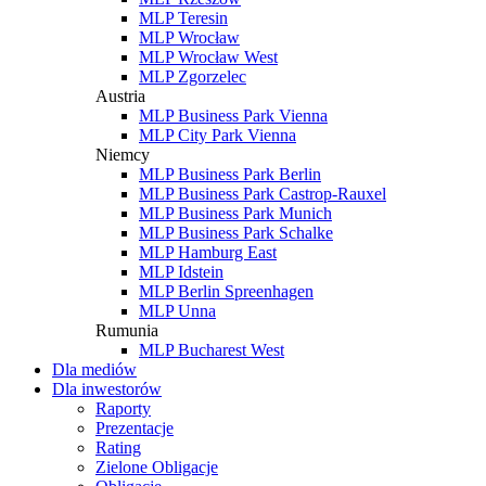
MLP Teresin
MLP Wrocław
MLP Wrocław West
MLP Zgorzelec
Austria
MLP Business Park Vienna
MLP City Park Vienna
Niemcy
MLP Business Park Berlin
MLP Business Park Castrop-Rauxel
MLP Business Park Munich
MLP Business Park Schalke
MLP Hamburg East
MLP Idstein
MLP Berlin Spreenhagen
MLP Unna
Rumunia
MLP Bucharest West
Dla mediów
Dla inwestorów
Raporty
Prezentacje
Rating
Zielone Obligacje