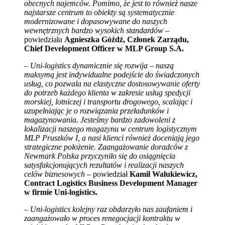
obecnych najemców. Pomimo, że jest to również nasze
najstarsze centrum to obiekty są systematycznie
modernizowane i dopasowywane do naszych
wewnętrznych bardzo wysokich standardów
–
powiedziała
Agnieszka Góźdź, Członek Zarządu,
Chief Development Officer w MLP Group S.A.
– Uni-logistics dynamicznie się rozwija – naszą
maksymą jest indywidualne podejście do świadczonych
usług, co pozwala na elastyczne dostosowywanie oferty
do potrzeb każdego klienta w zakresie usług spedycji
morskiej, lotniczej i transportu drogowego, scalając i
uzupełniając je o rozwiązania przeładunków i
magazynowania. Jesteśmy bardzo zadowoleni z
lokalizacji naszego magazynu w centrum logistycznym
MLP Pruszków I, a nasi klienci również doceniają jego
strategiczne położenie. Zaangażowanie doradców z
Newmark Polska przyczyniło się do osiągnięcia
satysfakcjonujących rezultatów i realizacji naszych
celów biznesowych
– powiedział
Kamil Walukiewicz,
Contract Logistics Business Development Manager
w firmie Uni-logistics.
– Uni-logistics kolejny raz obdarzyło nas zaufaniem i
zaangażowało w proces renegocjacji kontraktu w