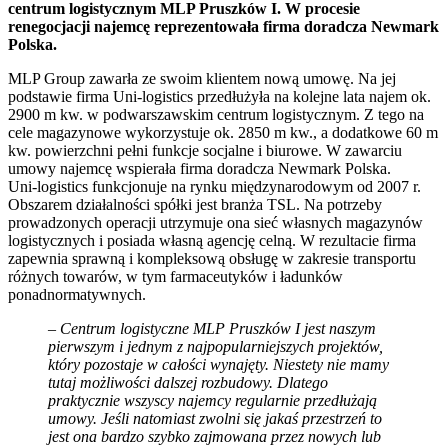
centrum logistycznym MLP Pruszków I. W procesie
renegocjacji najemcę reprezentowała firma doradcza Newmark
Polska.
MLP Group zawarła ze swoim klientem nową umowę. Na jej
podstawie firma Uni-logistics przedłużyła na kolejne lata najem ok.
2900 m kw. w podwarszawskim centrum logistycznym. Z tego na
cele magazynowe wykorzystuje ok. 2850 m kw., a dodatkowe 60 m
kw. powierzchni pełni funkcje socjalne i biurowe. W zawarciu
umowy najemcę wspierała firma doradcza Newmark Polska.
Uni-logistics funkcjonuje na rynku międzynarodowym od 2007 r.
Obszarem działalności spółki jest branża TSL. Na potrzeby
prowadzonych operacji utrzymuje ona sieć własnych magazynów
logistycznych i posiada własną agencję celną. W rezultacie firma
zapewnia sprawną i kompleksową obsługę w zakresie transportu
różnych towarów, w tym farmaceutyków i ładunków
ponadnormatywnych.
– Centrum logistyczne MLP Pruszków I jest naszym
pierwszym i jednym z najpopularniejszych projektów,
który pozostaje w całości wynajęty. Niestety nie mamy
tutaj możliwości dalszej rozbudowy. Dlatego
praktycznie wszyscy najemcy regularnie przedłużają
umowy. Jeśli natomiast zwolni się jakaś przestrzeń to
jest ona bardzo szybko zajmowana przez nowych lub