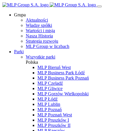
Grupa
Aktualności
Władze spółki
Wartości i misja
Nasza Historia
Strategia rozwoju
MLP Group w liczbach
Parki
Wszystkie parki
Polska
MLP Bieruń West
MLP Business Park Łódź
MLP Business Park Poznań
MLP Czeladź
MLP Gliwice
MLP Gorzów Wielkopolski
MLP Łódź
MLP Lublin
MLP Poznań
MLP Poznań West
MLP Pruszków I
MLP Pruszków II
MLP Rzeszów