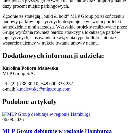
możliwości przyszłego rozwoju dla klientów oraz proporcjonalnie
duży procent miejsc parkingowych.
Zgodnie ze strategią „build & hold” MLP Group po zakończeniu
budowy parków logistycznych utrzymuje je w swoim portfelu i
samodzielnie nimi zarządza. Wszystkie projekty realizowane przez
Grupę wyróżnia również bardzo atrakcyjna lokalizacja parków
logistycznych, stosowanie rozwiązania typu built-to-suit oraz
wsparcie najemcy w trakcie trwania umowy najmu.
Dodatkowych informacji udziela:
Karolina Pokora-Malewska
MLP Group S.A.
tel.: (22) 738 30 10, +48 600 333 287
e-mail:
k.malewska@mlpgroup.com
Podobne artykuły
06.08.2026
MLP Group debiutuje w regionie Hamburga