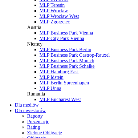
MLP Teresin
MLP Wrocław
MLP Wrocław West
MLP Zgorzelec
Austria
MLP Business Park Vienna
MLP City Park Vienna
Niemcy
MLP Business Park Berlin
MLP Business Park Castrop-Rauxel
MLP Business Park Munich
MLP Business Park Schalke
MLP Hamburg East
MLP Idstein
MLP Berlin Spreenhagen
MLP Unna
Rumunia
MLP Bucharest West
Dla mediów
Dla inwestorów
Raporty
Prezentacje
Rating
Zielone Obligacje