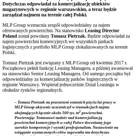
Dotychczas odpowiadał za komercjalizację obiektów
magazynowych w regionie warszawskim, a teraz będzie
zarządzał najmem na terenie całej Polski.
MLP Group wzmacnia zespół odpowiedzialny za najem
oferowanych powierzchni. Na stanowisko
Leasing Director
Poland
został powołany
Tomasz Pietrzak.
Będzie odpowiadał za
najem powierzchni komercyjnych we wszystkich parkach
logistycznych z portfolio MLP Group zlokalizowanych na terenie
Polski.
Tomasz Pietrzak jest związany z MLP Group od kwietnia 2017 r.
Początkowo pełnił funkcję Leasing Managera, a później awansował
na stanowisko Senior Leasing Managera. Od samego początku był
odpowiedzialny za komercjalizację parków logistycznych w
regionie Warszawy. Wspierał jednocześnie Dział Leasingu w
obsłudze rynków regionalnych.
–
Tomasz Pietrzak na przestrzeni ostatnich pięciu lat pracy w
MLP Group aktywnie uczestniczył w transakcjach najmu
2
obejmujących łącznie około 500 tys. m
powierzchni.
Powierzając Tomaszowi nadzór nad komercjalizacją
powierzchni komercyjnych w całej Polsce doceniamy jego
szerokie kompetencje i wysoki profesjonalizm. Nastawienie na
osiąganie wyznaczonych celów zapewniła mu dotychczas