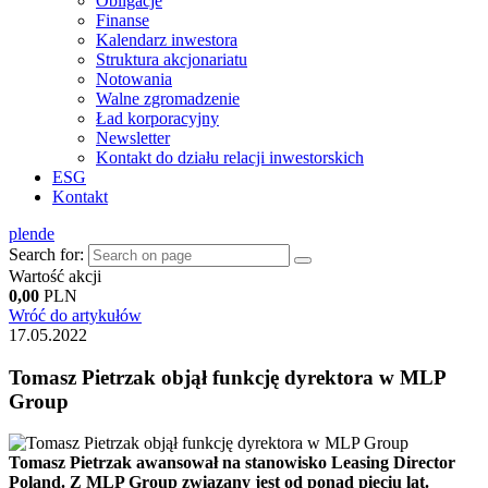
Obligacje
Finanse
Kalendarz inwestora
Struktura akcjonariatu
Notowania
Walne zgromadzenie
Ład korporacyjny
Newsletter
Kontakt do działu relacji inwestorskich
ESG
Kontakt
pl
en
de
Search for:
Wartość akcji
0,00
PLN
Wróć do artykułów
17.05.2022
Tomasz Pietrzak objął funkcję dyrektora w MLP
Group
Tomasz Pietrzak awansował na stanowisko Leasing Director
Poland. Z MLP Group związany jest od ponad pięciu lat.