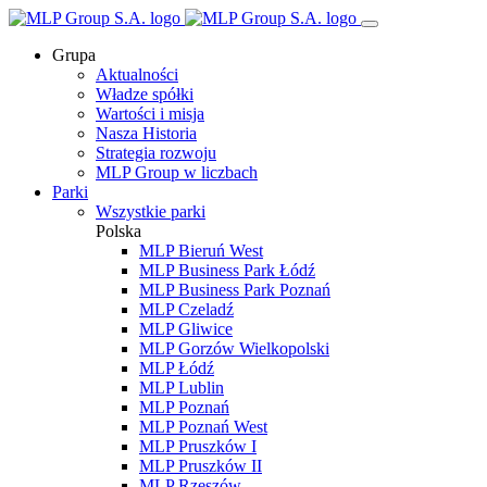
Grupa
Aktualności
Władze spółki
Wartości i misja
Nasza Historia
Strategia rozwoju
MLP Group w liczbach
Parki
Wszystkie parki
Polska
MLP Bieruń West
MLP Business Park Łódź
MLP Business Park Poznań
MLP Czeladź
MLP Gliwice
MLP Gorzów Wielkopolski
MLP Łódź
MLP Lublin
MLP Poznań
MLP Poznań West
MLP Pruszków I
MLP Pruszków II
MLP Rzeszów