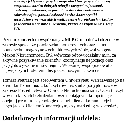
wysoką efektywność przy leasingu obiektów, przy jednoczesnym
utrzymaniu bardzo dobrych relacji z naszymi najemcami.
Jesteśmy przekonani, że posiadane duże doświadczenie w
zakresie najmu pozwoli osiągać bardzo dobre wyniki
sprzedażowe we wszystkich realizowanych projektach w kraju –
powiedział Radosław T. Krochta, Prezes Zarządu MLP Group
S.A.
Przed rozpoczęciem współpracy z MLP Group doświadczenie w
zakresie sprzedaży powierzchni komercyjnych oraz najmu
powierzchni magazynowych i biurowych zdobywał w agencji
Maxon Nieruchomości. Był wówczas odpowiedzialny m.in. za
aktywne pozyskiwanie klientów, koordynacje negocjacji oraz
przygotowywanie umów najmu. Wcześniej współpracował z
największym brokerem ubezpieczeniowym na świecie.
Tomasz Pietrzak jest absolwentem Uniwersytetu Warszawskiego na
kierunku Ekonomia. Ukończył również studia podyplomowe w
zakresie Pośrednictwa w Obrocie Nieruchomościami. Uczestniczył
w wielu kursach i szkoleniach wzmacniających kompetencje
obejmujące m.in. psychologię obsługi klienta, komunikacje i
negocjacje z klientem komercyjnym, czy marketing w sprzedaży.
Dodatkowych informacji udziela: