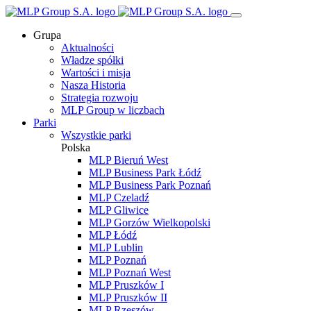
Grupa
Aktualności
Władze spółki
Wartości i misja
Nasza Historia
Strategia rozwoju
MLP Group w liczbach
Parki
Wszystkie parki
Polska
MLP Bieruń West
MLP Business Park Łódź
MLP Business Park Poznań
MLP Czeladź
MLP Gliwice
MLP Gorzów Wielkopolski
MLP Łódź
MLP Lublin
MLP Poznań
MLP Poznań West
MLP Pruszków I
MLP Pruszków II
MLP Rzeszów