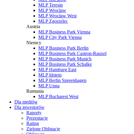
MLP Teresin
MLP Wrocław
MLP Wrocław West
MLP Zgorzelec
Austria
MLP Business Park Vienna
MLP City Park Vienna
Niemcy
MLP Business Park Berlin
MLP Business Park Castrop-Rauxel
MLP Business Park Munich
MLP Business Park Schalke
MLP Hamburg East
MLP Idstein
MLP Berlin Spreenhagen
MLP Unna
Rumunia
MLP Bucharest West
Dla mediów
Dla inwestorów
Raporty
Prezentacje
Rating
Zielone Obligacje