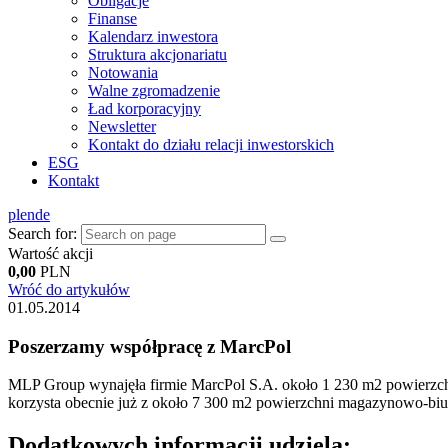
Obligacje
Finanse
Kalendarz inwestora
Struktura akcjonariatu
Notowania
Walne zgromadzenie
Ład korporacyjny
Newsletter
Kontakt do działu relacji inwestorskich
ESG
Kontakt
pl
en
de
Search for:
Wartość akcji
0,00
PLN
Wróć do artykułów
01.05.2014
Poszerzamy współpracę z MarcPol
MLP Group wynajęła firmie MarcPol S.A. około 1 230 m2 powierzchn
korzysta obecnie już z około 7 300 m2 powierzchni magazynowo-bi
Dodatkowych informacji udziela: