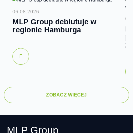
06.08.2026
05
MLP Group debiutuje w
M
regionie Hamburga
pu
20
ZOBACZ WIĘCEJ
MLP Group