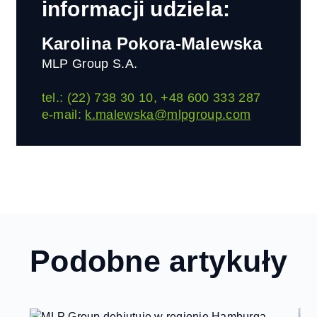
informacji udziela:
Karolina Pokora-Malewska
MLP Group S.A.
tel.: (22) 738 30 10, +48 600 333 287
e-mail:
k.malewska@mlpgroup.com
Podobne artykuły