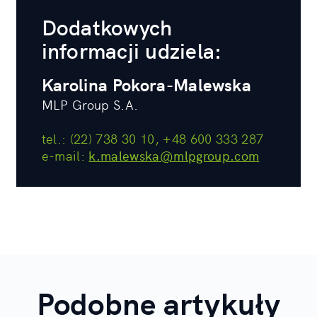
Dodatkowych
informacji udziela:
Karolina Pokora-Malewska
MLP Group S.A.
tel.: (22) 738 30 10, +48 600 333 287
e-mail:
k.malewska@mlpgroup.com
Podobne artykuły