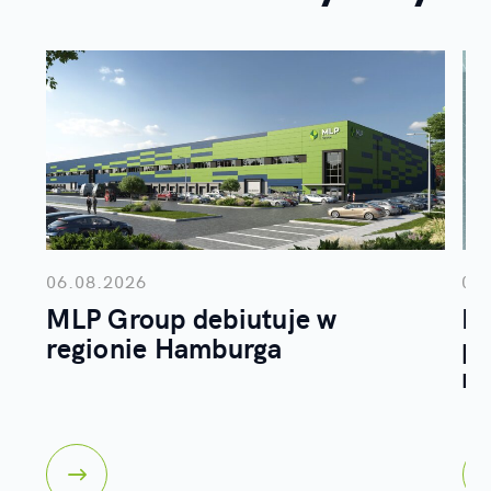
06.08.2026
05
MLP Group debiutuje w
M
regionie Hamburga
pu
r.