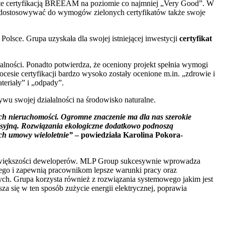
ęte certyfikacją BREEAM na poziomie co najmniej „Very Good”. W
 dostosowywać do wymogów zielonych certyfikatów także swoje
olsce. Grupa uzyskała dla swojej istniejącej inwestycji
certyfikat
alności. Ponadto potwierdza, że oceniony projekt spełnia wymogi
ocesie certyfikacji bardzo wysoko zostały ocenione m.in. „zdrowie i
teriały” i „odpady”.
ywu swojej działalności na środowisko naturalne.
ch nieruchomości. Ogromne znaczenie ma dla nas szerokie
emisyjną. Rozwiązania ekologiczne dodatkowo podnoszą
ych umowy wieloletnie”
– powiedziała Karolina Pokora-
i większości deweloperów. MLP Group sukcesywnie wprowadza
nego i zapewnią pracownikom lepsze warunki pracy oraz
ych. Grupa korzysta również z rozwiązania systemowego jakim jest
za się w ten sposób zużycie energii elektrycznej, poprawia