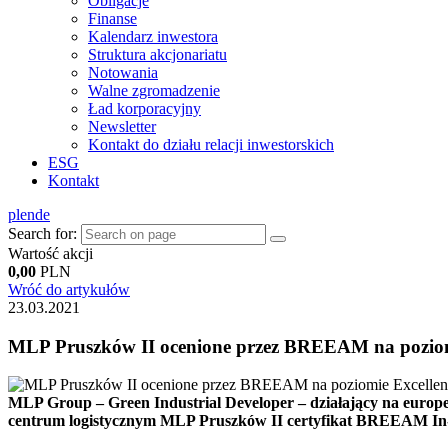
Obligacje
Finanse
Kalendarz inwestora
Struktura akcjonariatu
Notowania
Walne zgromadzenie
Ład korporacyjny
Newsletter
Kontakt do działu relacji inwestorskich
ESG
Kontakt
pl
en
de
Search for:
Wartość akcji
0,00
PLN
Wróć do artykułów
23.03.2021
MLP Pruszków II ocenione przez BREEAM na poziom
MLP Group – Green Industrial Developer – działający na europej
centrum logistycznym MLP Pruszków II certyfikat BREEAM In-Us