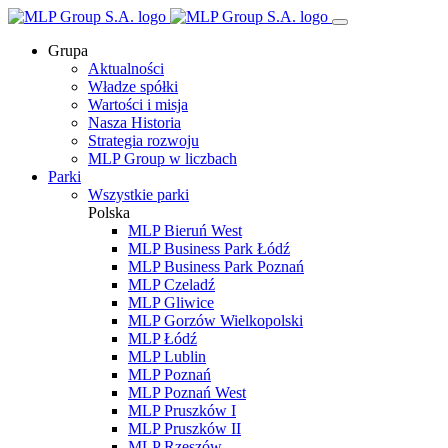
Grupa
Aktualności
Władze spółki
Wartości i misja
Nasza Historia
Strategia rozwoju
MLP Group w liczbach
Parki
Wszystkie parki
Polska
MLP Bieruń West
MLP Business Park Łódź
MLP Business Park Poznań
MLP Czeladź
MLP Gliwice
MLP Gorzów Wielkopolski
MLP Łódź
MLP Lublin
MLP Poznań
MLP Poznań West
MLP Pruszków I
MLP Pruszków II
MLP Rzeszów