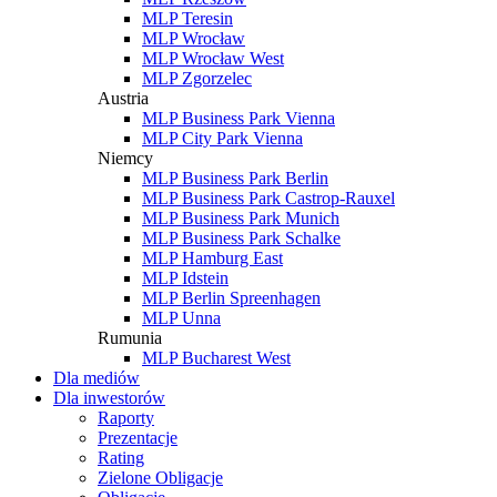
MLP Teresin
MLP Wrocław
MLP Wrocław West
MLP Zgorzelec
Austria
MLP Business Park Vienna
MLP City Park Vienna
Niemcy
MLP Business Park Berlin
MLP Business Park Castrop-Rauxel
MLP Business Park Munich
MLP Business Park Schalke
MLP Hamburg East
MLP Idstein
MLP Berlin Spreenhagen
MLP Unna
Rumunia
MLP Bucharest West
Dla mediów
Dla inwestorów
Raporty
Prezentacje
Rating
Zielone Obligacje