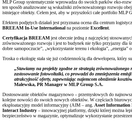
MLP Group systematycznie wprowadza do swoich parków eko-rozwiąz
ten sposób analizowane są wskaźniki zrównoważonego rozwoju obe
istniejące obiekty. Celem jest, aby w przyszłości całe portfolio ML
Efektem podjętych działań jest przyznana ocena dla centrum logisty
BREEAM In-Use
International
na poziomie
Excellent
.
Certyfikacja BREEAM
jest obecnie jedną z najczęściej stosowany
zrównoważonego rozwoju i jest to budynek nie tylko przyjazny dla śr
dobre samopoczucie”, „wykorzystanie terenu i ekologia”, „energia” 
Troska o ekologię stała się już codziennością dla dewelopera, który
„Stawiamy na projekty zgodne ze strategią zrównoważonego 
zastosowanie fotowoltaiki, co prowadzi do zmniejszenia emis
atrakcyjność oferty, zapewniając najemcom obniżenie kosztów
Malewska, PR Manager w MLP Group S.A.
Dostosowanie obiektów magazynowo – przemysłowych do najnowszyc
kolejne nowości do swoich nowych obiektów. W częściach biurowych s
eksploatacyjny model informacyjny (AIM – ang.
Asset Information
Interact Industry
– innowacyjnej platformy, dzięki której można lepi
bezpieczeństwo w magazynie, optymalizuje wykorzystanie przestrzen