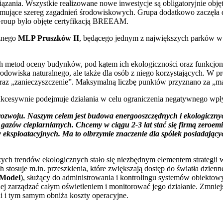
ania. Wszystkie realizowane nowe inwestycje są obligatoryjnie obj
jmujące szereg zagadnień środowiskowych. Grupa dodatkowo zaczęła
P Group było objęte certyfikacją BREEAM.
cznego
MLP Pruszków II
, będącego jednym z największych parków w P
ch metod oceny budynków, pod kątem ich ekologiczności oraz funkcjon
odowiska naturalnego, ale także dla osób z niego korzystających. W pr
oraz „zanieczyszczenie”. Maksymalną liczbę punktów przyznano za „ma
 sukcesywnie podejmuje działania w celu ograniczenia negatywnego wpł
rozwoju. Naszym celem jest budowa energooszczędnych i ekologiczny
ji gazów cieplarnianych. Chcemy w ciągu 2-3 lat stać się firmą zero
 eksploatacyjnych. Ma to olbrzymie znaczenie dla spółek posiadając
h trendów ekologicznych stało się niezbędnym elementem strategi
tosuje m.in. przeszklenia, które zwiększają dostęp do światła dzien
 Model
), służący do administrowania i kontrolingu systemów obiektow
ej zarządzać całym oświetleniem i monitorować jego działanie. Zmniejs
i i tym samym obniża koszty operacyjne.