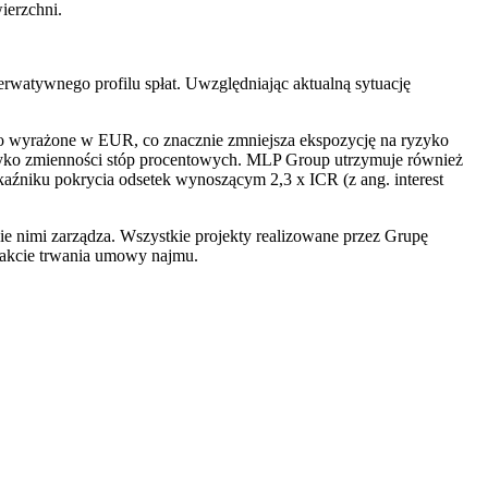
ierzchni.
watywnego profilu spłat. Uwzględniając aktualną sytuację
 wyrażone w EUR, co znacznie zmniejsza ekspozycję na ryzyko
yzyko zmienności stóp procentowych. MLP Group utrzymuje również
aźniku pokrycia odsetek wynoszącym 2,3 x ICR (z ang. interest
e nimi zarządza. Wszystkie projekty realizowane przez Grupę
trakcie trwania umowy najmu.