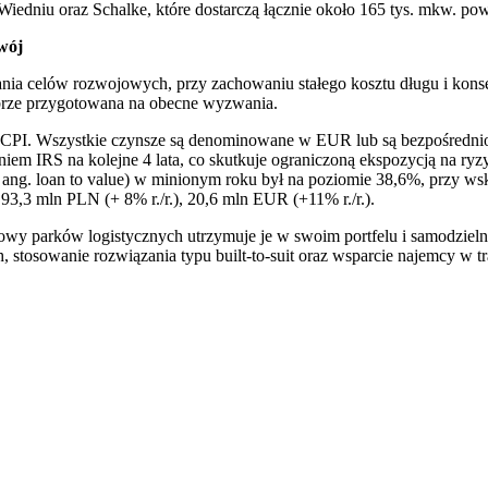
 Wiedniu oraz Schalke, które dostarczą łącznie około 165 tys. mkw. pow
wój
a celów rozwojowych, przy zachowaniu stałego kosztu długu i konser
obrze przygotowana na obecne wyzwania.
 CPI. Wszystkie czynsze są denominowane w EUR lub są bezpośrednio
iem IRS na kolejne 4 lata, co skutkuje ograniczoną ekspozycją na r
ang. loan to value) w minionym roku był na poziomie 38,6%, przy wsk
 93,3 mln PLN (+ 8% r./r.), 20,6 mln EUR (+11% r./r.).
wy parków logistycznych utrzymuje je w swoim portfelu i samodzielni
, stosowanie rozwiązania typu built-to-suit oraz wsparcie najemcy w 