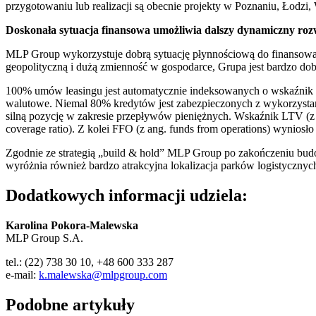
przygotowaniu lub realizacji są obecnie projekty w Poznaniu, Łodzi,
Doskonała sytuacja finansowa umożliwia dalszy dynamiczny roz
MLP Group wykorzystuje dobrą sytuację płynnościową do finansowani
geopolityczną i dużą zmienność w gospodarce, Grupa jest bardzo d
100% umów leasingu jest automatycznie indeksowanych o wskaźnik
walutowe. Niemal 80% kredytów jest zabezpieczonych z wykorzystan
silną pozycję w zakresie przepływów pieniężnych. Wskaźnik LTV (z 
coverage ratio). Z kolei FFO (z ang. funds from operations) wyniosło
Zgodnie ze strategią „build & hold” MLP Group po zakończeniu budo
wyróżnia również bardzo atrakcyjna lokalizacja parków logistycznych
Dodatkowych informacji udziela:
Karolina Pokora-Malewska
MLP Group S.A.
tel.: (22) 738 30 10, +48 600 333 287
e-mail:
k.malewska@mlpgroup.com
Podobne artykuły