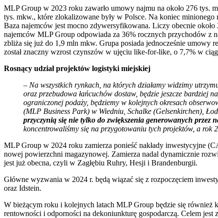
MLP Group w 2023 roku zawarło umowy najmu na około 276 tys. mkw. 
tys. mkw., które zlokalizowane były w Polsce. Na koniec minioneg
Baza najemców jest mocno zdywersyfikowana. Liczy obecnie około 2
najemców MLP Group odpowiada za 36% rocznych przychodów z najm
zbliża się już do 1,9 mln mkw. Grupa posiada jednocześnie umowy 
został znaczny wzrost czynszów w ujęciu like-for-like, o 7,7% w ciąg
Rosnący udział projektów logistyki miejskiej
– Na wszystkich rynkach, na których działamy widzimy utrzymu
oraz przebudowa łańcuchów dostaw, będzie jeszcze bardziej n
ograniczonej podaży, będziemy w kolejnych okresach obserwowa
(MLP Business Park) w Wiedniu, Schalke (Gelsenkirchen), Łodz
przyczynią się nie tylko do zwiększenia generowanych przez
koncentrowaliśmy się na przygotowaniu tych projektów, a rok
MLP Group w 2024 roku zamierza ponieść nakłady inwestycyjne (CA
nowej powierzchni magazynowej. Zamierza nadal dynamicznie rozwijać
jest już obecna, czyli w Zagłębiu Ruhry, Hesji i Brandenburgii.
Główne wyzwania w 2024 r. będą wiązać się z rozpoczęciem inwestyc
oraz Idstein.
W bieżącym roku i kolejnych latach MLP Group będzie się również ko
rentowności i odporności na dekoniunkturę gospodarczą. Celem jest z