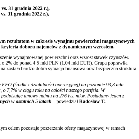
s. 31 grudnia 2022 r.),
s. 31 grudnia 2022 r.),
rym rezultatom w zakresie wynajmu powierzchni magazynowych
żne kryteria doboru najemców z dynamicznym wzrostem.
kszenie wynajmowanej powierzchni oraz wzrost stawek czynszów.
ła o 2% do ponad 4,5 mld PLN (1,04 mld EUR). Grupa poprawiła
została bardzo dobra sytuacja finansowa oraz bezpieczna struktura
 FFO (środki z działalności operacyjnej) na poziomie 93,3 mln
, o 7,7% w ciągu roku na całości naszego portfela. W
, podpisując umowy najmu na 276 tys. mkw. Posiadamy jeden z
ych w ostatnich 5 latach
–
powiedział
Radosław T.
cznym celem pozostaje poszerzanie oferty magazynowej w ramach