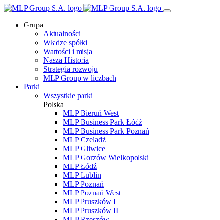
Grupa
Aktualności
Władze spółki
Wartości i misja
Nasza Historia
Strategia rozwoju
MLP Group w liczbach
Parki
Wszystkie parki
Polska
MLP Bieruń West
MLP Business Park Łódź
MLP Business Park Poznań
MLP Czeladź
MLP Gliwice
MLP Gorzów Wielkopolski
MLP Łódź
MLP Lublin
MLP Poznań
MLP Poznań West
MLP Pruszków I
MLP Pruszków II
MLP Rzeszów