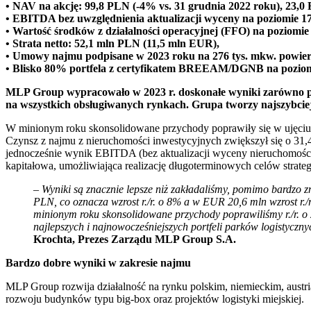
• NAV na akcję: 99,8 PLN (-4% vs. 31 grudnia 2022 roku), 23,0 
• EBITDA bez uwzględnienia aktualizacji wyceny na poziomie 17
• Wartość środków z działalności operacyjnej (FFO) na poziomie
• Strata netto: 52,1 mln PLN (11,5 mln EUR),
• Umowy najmu podpisane w 2023 roku na 276 tys. mkw. powierzch
• Blisko 80% portfela z certyfikatem BREEAM/DGNB na poziomi
MLP Group wypracowało w 2023 r. doskonałe wyniki zarówno p
na wszystkich obsługiwanych rynkach. Grupa tworzy najszybciej
W minionym roku skonsolidowane przychody poprawiły się w ujęciu 
Czynsz z najmu z nieruchomości inwestycyjnych zwiększył się o 3
jednocześnie wynik EBITDA (bez aktualizacji wyceny nieruchomości
kapitałowa, umożliwiająca realizację długoterminowych celów strate
– Wyniki są znacznie lepsze niż zakładaliśmy, pomimo bardzo 
PLN, co oznacza wzrost r./r. o 8% a w EUR 20,6 mln wzrost r./
minionym roku s
konsolidowane przychody poprawiliśmy r./r. 
najlepszych i najnowocześniejszych portfeli parków logistyczny
Krochta, Prezes Zarządu MLP Group S.A.
Bardzo dobre wyniki w zakresie najmu
MLP Group rozwija działalność na rynku polskim, niemieckim, austr
rozwoju budynków typu big-box oraz projektów logistyki miejskiej.