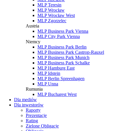
MLP Teresin
MLP Wrocław
MLP Wrocław West
MLP Zgorzelec
Austria
MLP Business Park Vienna
MLP City Park Vienna
Niemcy
MLP Business Park Berlin
MLP Business Park Castrop-Rauxel
MLP Business Park Munich
MLP Business Park Schalke
MLP Hamburg East
MLP Idstein
MLP Berlin Spreenhagen
MLP Unna
Rumunia
MLP Bucharest West
Dla mediów
Dla inwestorów
Raporty
Prezentacje
Rating
Zielone Obligacje