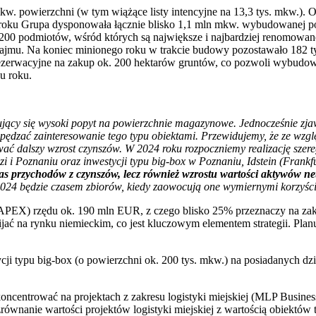
powierzchni (w tym wiążące listy intencyjne na 13,3 tys. mkw.). Od
o roku Grupa dysponowała łącznie blisko 1,1 mln mkw. wybudowanej 
00 podmiotów, wśród których są największe i najbardziej renomowane
u. Na koniec minionego roku w trakcie budowy pozostawało 182 tys
rezerwacyjne na zakup ok. 200 hektarów gruntów, co pozwoli wybudo
u roku.
jący się wysoki popyt na powierzchnie magazynowe. Jednocześnie zjaw
apędzać zainteresowanie tego typu obiektami. Przewidujemy, że ze wz
ć dalszy wzrost czynszów. W 2024 roku rozpoczniemy realizację szeregu
i i Poznaniu oraz inwestycji typu big-box w Poznaniu, Idstein (Frank
 nas przychodów z czynszów, lecz również wzrostu wartości aktywów n
 2024 będzie czasem zbiorów, kiedy zaowocują one wymiernymi korzyś
PEX) rzędu ok. 190 mln EUR, z czego blisko 25% przeznaczy na zaku
 na rynku niemieckim, co jest kluczowym elementem strategii. Planuj
ji typu big-box (o powierzchni ok. 200 tys. mkw.) na posiadanych dz
ncentrować na projektach z zakresu logistyki miejskiej (MLP Business
równanie wartości projektów logistyki miejskiej z wartością obiektów 