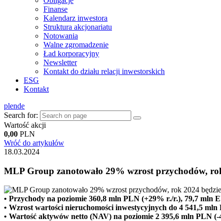
Obligacje
Finanse
Kalendarz inwestora
Struktura akcjonariatu
Notowania
Walne zgromadzenie
Ład korporacyjny
Newsletter
Kontakt do działu relacji inwestorskich
ESG
Kontakt
pl
en
de
Search for:
Wartość akcji
0,00
PLN
Wróć do artykułów
18.03.2024
MLP Group zanotowało 29% wzrost przychodów, rok
• Przychody na poziomie 360,8 mln PLN (+29% r./r.), 79,7 mln E
• Wzrost wartości nieruchomości inwestycyjnych do 4 541,5 mln 
• Wartość aktywów netto (NAV) na poziomie 2 395,6 mln PLN (-4%