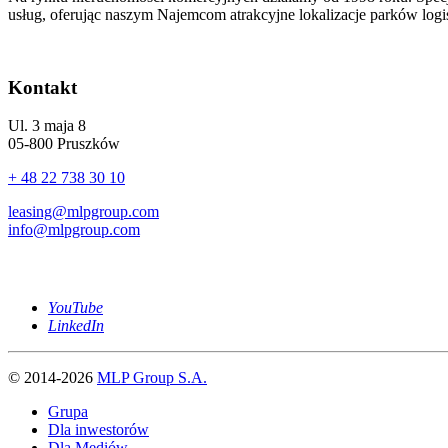
usług, oferując naszym Najemcom atrakcyjne lokalizacje parków logi
Kontakt
Ul. 3 maja 8
05-800 Pruszków
+ 48 22 738 30 10
leasing@mlpgroup.com
info@mlpgroup.com
YouTube
LinkedIn
© 2014-2026
MLP Group S.A.
Grupa
Dla inwestorów
Dla Mediów