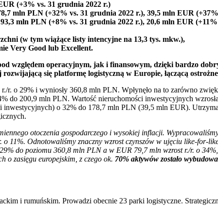
EUR (+3% vs. 31 grudnia 2022 r.)
8,7 mln PLN (+32% vs. 31 grudnia 2022 r.), 39,5 mln EUR (+37% v
 93,3 mln PLN (+8% vs. 31 grudnia 2022 r.), 20,6 mln EUR (+11% v
ni (w tym wiążące listy intencyjne na 13,3 tys. mkw.),
e Very Good lub Excellent.
od względem operacyjnym, jak i finansowym, dzięki bardzo dob
 rozwijającą się platformę logistyczną w Europie, łączącą ostro
r./r. o 29% i wyniosły 360,8 mln PLN. Wpłynęło na to zarówno zwię
1,4% do 200,9 mln PLN. Wartość nieruchomości inwestycyjnych wzros
 inwestycyjnych) o 32% do 178,7 mln PLN (39,5 mln EUR). Utrzymana 
gicznych.
zmiennego otoczenia gospodarczego i wysokiej inflacji. Wypracowaliśmy
r. o 11%.
Odnotowaliśmy znaczny wzrost czynszów w ujęciu like-for-like
o 29% do poziomu 360,8 mln PLN a w EUR 79,7 mln wzrost r./r. o 34%
ch o zasięgu europejskim, z czego ok.
70% aktywów zostało wybudowan
iackim i rumuńskim. Prowadzi obecnie 23 parki logistyczne. Strategi