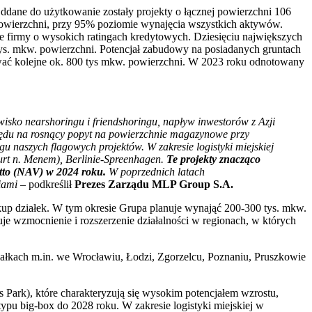
dane do użytkowanie zostały projekty o łącznej powierzchni 106
powierzchni, przy 95% poziomie wynajęcia wszystkich aktywów.
 firmy o wysokich ratingach kredytowych. Dziesięciu największych
. mkw. powierzchni. Potencjał zabudowy na posiadanych gruntach
wać kolejne ok. 800 tys mkw. powierzchni. W 2023 roku odnotowany
isko nearshoringu i friendshoringu, napływ inwestorów z Azji
ględu na rosnący popyt na powierzchnie magazynowe przy
 naszych flagowych projektów. W zakresie logistyki miejskiej
furt n. Menem), Berlinie-Spreenhagen.
Te projekty znacząco
etto (NAV) w 2024 roku.
W poprzednich latach
ciami –
podkreślił
Prezes Zarządu MLP Group S.A.
p działek. W tym okresie Grupa planuje wynająć 200-300 tys. mkw.
e wzmocnienie i rozszerzenie działalności w regionach, w których
iałkach m.in. we Wrocławiu, Łodzi, Zgorzelcu, Poznaniu, Pruszkowie
 Park), które charakteryzują się wysokim potencjałem wzrostu,
typu big-box do 2028 roku. W zakresie logistyki miejskiej w