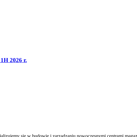
1H 2026 r.
jalizujemy się w budowie i zarządzaniu nowoczesnymi centrami magaz