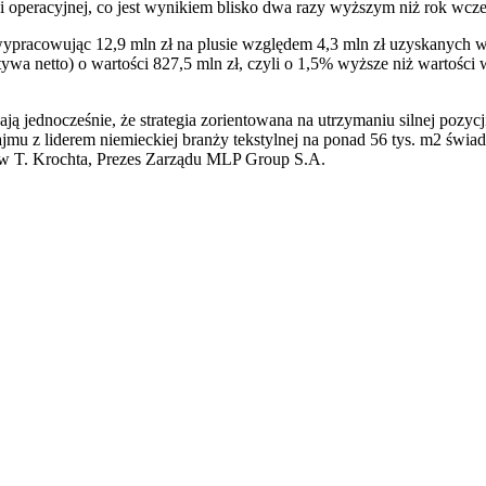
 operacyjnej, co jest wynikiem blisko dwa razy wyższym niż rok wcześ
wypracowując 12,9 mln zł na plusie względem 4,3 mln zł uzyskanych 
ywa netto) o wartości 827,5 mln zł, czyli o 1,5% wyższe niż wartości
 jednocześnie, że strategia zorientowana na utrzymaniu silnej pozycji
mu z liderem niemieckiej branży tekstylnej na ponad 56 tys. m2 świad
aw T. Krochta, Prezes Zarządu MLP Group S.A.