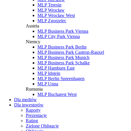
MLP Teresin
MLP Wrocław
MLP Wrocław West
MLP Zgorzelec
Austria
MLP Business Park Vienna
MLP City Park Vienna
Niemcy
MLP Business Park Berlin
MLP Business Park Castrop-Rauxel
MLP Business Park Munich
MLP Business Park Schalke
MLP Hamburg East
MLP Idstein
MLP Berlin Spreenhagen
MLP Unna
Rumunia
MLP Bucharest West
Dla mediów
Dla inwestorów
Raporty
Prezentacje
Rating
Zielone Obligacje