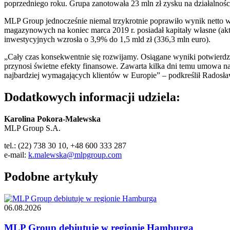
poprzedniego roku. Grupa zanotowała 23 mln zł zysku na działalności
MLP Group jednocześnie niemal trzykrotnie poprawiło wynik netto 
magazynowych na koniec marca 2019 r. posiadał kapitały własne (akt
inwestycyjnych wzrosła o 3,9% do 1,5 mld zł (336,3 mln euro).
„Cały czas konsekwentnie się rozwijamy. Osiągane wyniki potwierdzają
przynosi świetne efekty finansowe. Zawarta kilka dni temu umowa naj
najbardziej wymagających klientów w Europie” – podkreślił Radosł
Dodatkowych informacji udziela:
Karolina Pokora-Malewska
MLP Group S.A.
tel.: (22) 738 30 10, +48 600 333 287
e-mail:
k.malewska@mlpgroup.com
Podobne artykuły
06.08.2026
MLP Group debiutuje w regionie Hamburga