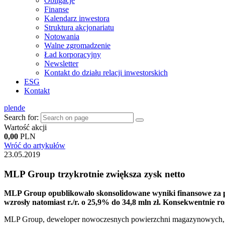
Obligacje
Finanse
Kalendarz inwestora
Struktura akcjonariatu
Notowania
Walne zgromadzenie
Ład korporacyjny
Newsletter
Kontakt do działu relacji inwestorskich
ESG
Kontakt
pl
en
de
Search for:
Wartość akcji
0,00
PLN
Wróć do artykułów
23.05.2019
MLP Group trzykrotnie zwiększa zysk netto
MLP Group opublikowało skonsolidowane wyniki finansowe za pie
wzrosły natomiast r./r. o 25,9% do 34,8 mln zł. Konsekwentnie 
MLP Group, deweloper nowoczesnych powierzchni magazynowych, w 