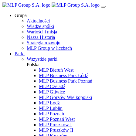
Grupa
Aktualności
Władze spółki
Wartości i misja
Nasza Historia
Strategia rozwoju
MLP Group w liczbach
Parki
Wszystkie parki
Polska
MLP Bieruń West
MLP Business Park Łódź
MLP Business Park Poznań
MLP Czeladź
MLP Gliwice
MLP Gorzów Wielkopolski
MLP Łódź
MLP Lublin
MLP Poznań
MLP Poznań West
MLP Pruszków I
MLP Pruszków II
MLP Rzeszów