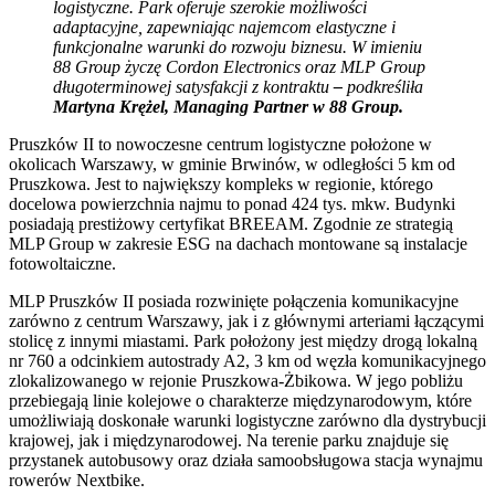
logistyczne. Park oferuje szerokie możliwości
adaptacyjne, zapewniając najemcom elastyczne i
funkcjonalne warunki do rozwoju biznesu. W imieniu
88 Group życzę Cordon Electronics oraz MLP Group
długoterminowej satysfakcji z kontraktu
–
podkreśliła
Martyna Krężel, Managing Partner w 88 Group.
Pruszków II to nowoczesne centrum logistyczne położone w
okolicach Warszawy, w gminie Brwinów, w odległości 5 km od
Pruszkowa. Jest to największy kompleks w regionie, którego
docelowa powierzchnia najmu to ponad 424 tys. mkw. Budynki
posiadają prestiżowy certyfikat BREEAM. Zgodnie ze strategią
MLP Group w zakresie ESG na dachach montowane są instalacje
fotowoltaiczne.
MLP Pruszków II posiada rozwinięte połączenia komunikacyjne
zarówno z centrum Warszawy, jak i z głównymi arteriami łączącymi
stolicę z innymi miastami. Park położony jest między drogą lokalną
nr 760 a odcinkiem autostrady A2, 3 km od węzła komunikacyjnego
zlokalizowanego w rejonie Pruszkowa-Żbikowa. W jego pobliżu
przebiegają linie kolejowe o charakterze międzynarodowym, które
umożliwiają doskonałe warunki logistyczne zarówno dla dystrybucji
krajowej, jak i międzynarodowej. Na terenie parku znajduje się
przystanek autobusowy oraz działa samoobsługowa stacja wynajmu
rowerów Nextbike.