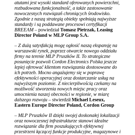
atutami jest wysoki standard oferowanych powierzchni,
rozbudowana funkcjonalność, a także zastosowanie
nowoczesnych rozwiązań chroniących środowisko.
Zgodnie z naszą strategią obiekty spełniają najwyższe
standardy i są poddawane procesowi certyfikacji
BREEAM –
powiedział
Tomasz Pietrzak, Leasing
Director Poland w MLP Group S.A.
– Z dużą satysfakcją mogę ogłosić naszą ekspansję na
warszawski rynek, poprzez otwarcie nowego oddziału
firmy na terenie MLP Pruszków II. To strategiczne
posunięcie pozwoli Cordon Electronics Polska jeszcze
lepiej oferować klientom rozwiązania dostosowane do
ich potrzeb. Mocno angażujemy się w poprawę
efektywności operacyjnej oraz dostarczanie usług na
najwyższym poziomie. Z niecierpliwością czekamy na
możliwość stworzenia nowych miejsc pracy oraz
umocnienia naszej obecności w regionie, w miarę
dalszego rozwoju –
stwierdził
Michael Leseux,
Eastern Europe Director Poland, Cordon Group
– MLP Pruszków II dzięki swojej doskonałej lokalizacji
oraz nowoczesnej infrastrukturze stanowi idealne
rozwiązanie dla firm poszukujących efektywnej
przestrzeni łączącej funkcje produkcyjne, magazynowe i