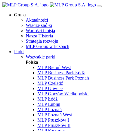
Grupa
Aktualności
Władze spółki
Wartości i misja
Nasza Historia
Strategia rozwoju
MLP Group w liczbach
Parki
Wszystkie parki
Polska
MLP Bieruń West
MLP Business Park Łódź
MLP Business Park Poznań
MLP Czeladź
MLP Gliwice
MLP Gorzów Wielkopolski
MLP Łódź
MLP Lublin
MLP Poznań
MLP Poznań West
MLP Pruszków I
MLP Pruszków II
MLP Rzeszów