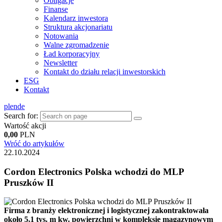
Obligacje
Finanse
Kalendarz inwestora
Struktura akcjonariatu
Notowania
Walne zgromadzenie
Ład korporacyjny
Newsletter
Kontakt do działu relacji inwestorskich
ESG
Kontakt
pl
en
de
Search for:
Wartość akcji
0,00
PLN
Wróć do artykułów
22.10.2024
Cordon Electronics Polska wchodzi do MLP
Pruszków II
Firma z branży elektronicznej i logistycznej zakontraktowała
około 5,1 tys. m kw. powierzchni w kompleksie magazynowym