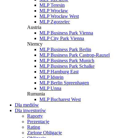
MLP Teresin
MLP Wrocław
MLP Wrocław West
MLP Zgorzelec
Austria
MLP Business Park Vienna
MLP City Park Vienna
Niemcy
MLP Business Park Berlin
MLP Business Park Castrop-Rauxel
MLP Business Park Munich
MLP Business Park Schalke
MLP Hamburg East
MLP Idstein
MLP Berlin Spreenhagen
MLP Unna
Rumunia
MLP Bucharest West
Dla mediów
Dla inwestorów
Raporty
Prezentacje
Rating
Zielone Obligacje