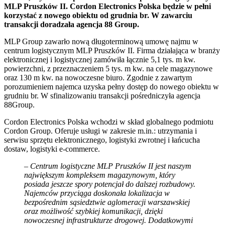
MLP Pruszków II. Cordon Electronics Polska będzie w pełni
korzystać z nowego obiektu od grudnia br. W zawarciu
transakcji doradzała agencja 88 Group.
MLP Group zawarło nową długoterminową umowę najmu w
centrum logistycznym MLP Pruszków II. Firma działająca w branży
elektronicznej i logistycznej zamówiła łącznie 5,1 tys. m kw.
powierzchni, z przeznaczeniem 5 tys. m kw. na cele magazynowe
oraz 130 m kw. na nowoczesne biuro. Zgodnie z zawartym
porozumieniem najemca uzyska pełny dostęp do nowego obiektu w
grudniu br. W sfinalizowaniu transakcji pośredniczyła agencja
88Group.
Cordon Electronics Polska wchodzi w skład globalnego podmiotu
Cordon Group. Oferuje usługi w zakresie m.in.: utrzymania i
serwisu sprzętu elektronicznego, logistyki zwrotnej i łańcucha
dostaw, logistyki e-commerce.
– Centrum logistyczne MLP Pruszków II jest naszym
największym kompleksem magazynowym, który
posiada jeszcze spory potencjał do dalszej rozbudowy.
Najemców przyciąga doskonała lokalizacja w
bezpośrednim sąsiedztwie aglomeracji warszawskiej
oraz możliwość szybkiej komunikacji, dzięki
nowoczesnej infrastrukturze drogowej. Dodatkowymi