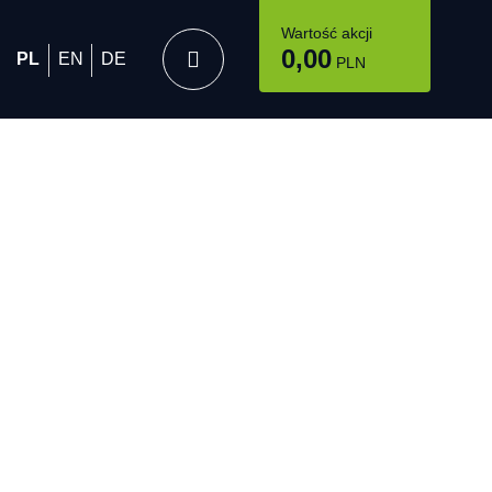
Wartość akcji
0,00
PL
EN
DE
PLN