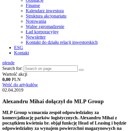
Obligacje
Finanse
Kalendarz inwestora
Struktura akcjonariatu
Notowania
Walne zgromadzenie
Ład korporacyjny
Newsletter
Kontakt do działu relacji inwestorskich
ESG
Kontakt
pl
en
de
Search for:
Wartość akcji
0,00
PLN
Wróć do artykułów
02.04.2019
Alexandru Mihai dołączył do MLP Group
MLP Group wzmacnia zespół odpowiedzialny za
komercjalizację parków logistycznych. Alexandru Mihai z
początkiem kwietnia br. objął funkcję Head of Leasing i będzie
odpowiedzialny za wynajem powierzchni magazynowych na