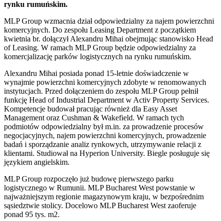
rynku rumuńskim.
MLP Group wzmacnia dział odpowiedzialny za najem powierzchni
komercyjnych. Do zespołu Leasing Department z początkiem
kwietnia br. dołączył Alexandru Mihai obejmując stanowisko Head
of Leasing. W ramach MLP Group będzie odpowiedzialny za
komercjalizację parków logistycznych na rynku rumuńskim.
Alexandru Mihai posiada ponad 15-letnie doświadczenie w
wynajmie powierzchni komercyjnych zdobyte w renomowanych
instytucjach. Przed dołączeniem do zespołu MLP Group pełnił
funkcję Head of Industrial Department w Activ Property Services.
Kompetencje budował pracując również dla Easy Asset
Management oraz Cushman & Wakefield. W ramach tych
podmiotów odpowiedzialny był m.in. za prowadzenie procesów
negocjacyjnych, najem powierzchni komercyjnych, prowadzenie
badań i sporządzanie analiz rynkowych, utrzymywanie relacji z
klientami. Studiował na Hyperion University. Biegle posługuje się
językiem angielskim.
MLP Group rozpoczęło już budowę pierwszego parku
logistycznego w Rumunii. MLP Bucharest West powstanie w
najważniejszym regionie magazynowym kraju, w bezpośrednim
sąsiedztwie stolicy. Docelowo MLP Bucharest West zaoferuje
ponad 95 tys. m2.