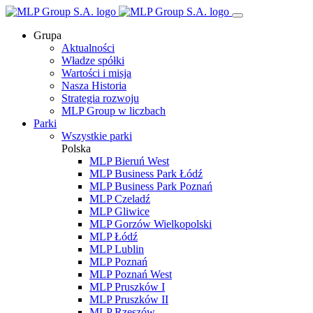
Grupa
Aktualności
Władze spółki
Wartości i misja
Nasza Historia
Strategia rozwoju
MLP Group w liczbach
Parki
Wszystkie parki
Polska
MLP Bieruń West
MLP Business Park Łódź
MLP Business Park Poznań
MLP Czeladź
MLP Gliwice
MLP Gorzów Wielkopolski
MLP Łódź
MLP Lublin
MLP Poznań
MLP Poznań West
MLP Pruszków I
MLP Pruszków II
MLP Rzeszów