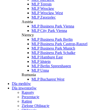
MLP Teresin
MLP Wrocław
MLP Wrocław West
MLP Zgorzelec
Austria
MLP Business Park Vienna
MLP City Park Vienna
Niemcy
MLP Business Park Berlin
MLP Business Park Castrop-Rauxel
MLP Business Park Munich
MLP Business Park Schalke
MLP Hamburg East
MLP Idstein
MLP Berlin Spreenhagen
MLP Unna
Rumunia
MLP Bucharest West
Dla mediów
Dla inwestorów
Raporty
Prezentacje
Rating
Zielone Obligacje