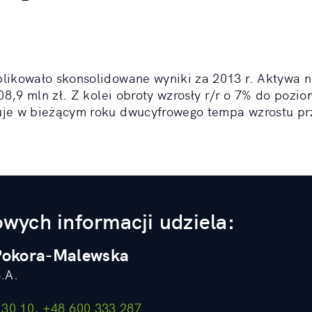
ikowało skonsolidowane wyniki za 2013 r. Aktywa ne
08,9 mln zł. Z kolei obroty wzrosły r/r o 7% do pozio
je w bieżącym roku dwucyfrowego tempa wzrostu pr
wych informacji udziela:
 Pokora-Malewska
.A.
8 30 10, +48 600 333 287