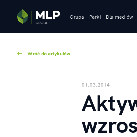
Grupa
Parki
Dla mediów
Wróć do artykułów
01.03.2014
Akty
wzros