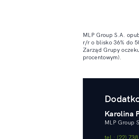
MLP Group S.A. opubl
r/r o blisko 36% do 5
Zarząd Grupy oczeku
procentowym).
Dodatko
Karolina
MLP Group S
tel.: (22) 73