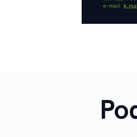
e-mail:
k.ma
Po