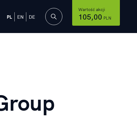
Wartość akcji
105,00
PL
EN
DE
PLN
Group