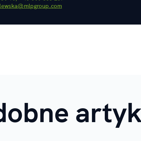
lewska@mlpgroup.com
dobne artyk