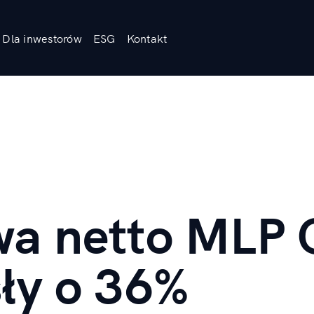
Dla inwestorów
ESG
Kontakt
wa netto MLP 
ły o 36%