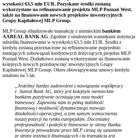
wysokości 63,5 mln EUR. Pozyskane środki zostaną
wykorzystane na refinansowanie projektu MLP Poznań West,
także na finansowanie nowych projektów inwestycyjnych
Grupy Kapitałowej MLP Group.
MLP Group sfinalizowało transakcję z niemieckim
bankiem
AAREAL BANK AG
. Zgodnie z ustalonymi warunkami instytucja
udzieliła finansowania w wysokości 63,5 mln EUR. Środki z
kredytu zostaną przeznaczone na refinansowanie poprzednio
istniejących zobowiązań kredytowych dotyczących projektu MLP
Poznań West. Dodatkowo zostaną wykorzystane na finansowanie
kolejnych nowych przedsięwzięć inwestycyjnych Grupy
Kapitałowej MLP Group. Okres obowiązywania umowy kredytu
ustalono na 5 lat.
„Jesteśmy bardzo zadowoleni z nawiązania współpracy
z Aareal Bank AG, który jest kolejnym niemieckim
bankiem pozytywnie oceniającym nasz model
biznesowy. Zapewnia nam to pełną stabilność
finansową i możliwość dynamicznego rozwoju
działalności operacyjnej, a tym samym wzmocnienia
naszej pozycji na rynku europejskim. Doceniamy
profesjonalność i podejście biznesowe ze strony Banku.
Inwestycje prowadzone przez MLP cieszą się uznaniem
ze strony instytucji finansujących i ta transakcja jest