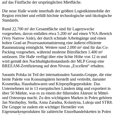
auf das Fünffache der ursprünglichen Mietfläche.
Die neue Halle wurde innerhalb der größten Logistikimmobilie der
Region errichtet und erfüllt höchste technologische und ökologische
Standards.
Rund 22.700 m² der Gesamtfläche sind für Lagerzwecke
vorgesehen, davon entfallen etwa 5.200 m² auf einen VNA-Bereich
(Very Narrow Aisle), der durch schmale Arbeitsgänge und einen
hohen Grad an Prozessautomatisierung eine äußerst effiziente
Raumnutzung ermöglicht. Weitere rund 2.000 m² sind für das Co-
Packing vorgesehen, während moderne Büroflächen 1.400 m²
umfassen. Die Halle verfügt über eine lichte Höhe von 12 m und
wird gemäß den Nachhaltigkeitsstandards der MLP Group eine
BREEAM-Zertifizierung auf dem Niveau „Excellent“ erhalten.
Sarantis Polska ist Teil der internationalen Sarantis-Gruppe, die eine
breite Palette von Konsumgütern herstellt und vertreibt, darunter
Kosmetika, Haushaltswaren und Körperpflegeprodukte. Das
Unternehmen ist in 13 europäischen Ländern tätig und exportiert in
über 50 Märkte, was es zu einem der führenden Akteure in Mittel-
und Osteuropa macht. Zu den wichtigsten Marken in Polen gehören
Jan Niezbędny, Stella, Anna Zaradna, Kolastyna, Luksja und STR8.
Die Gruppe ist zudem ein wichtiger Hersteller von
Eigenmarkenprodukten für zahlreiche Einzelhandelsketten in Polen