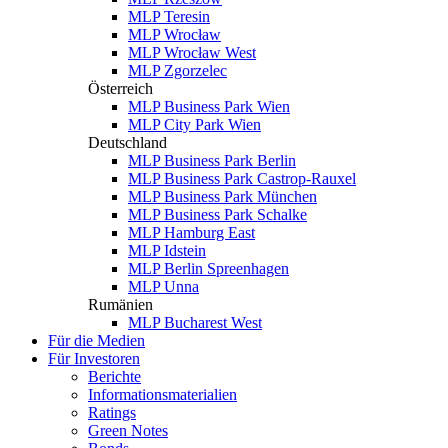
MLP Teresin
MLP Wrocław
MLP Wrocław West
MLP Zgorzelec
Österreich
MLP Business Park Wien
MLP City Park Wien
Deutschland
MLP Business Park Berlin
MLP Business Park Castrop-Rauxel
MLP Business Park München
MLP Business Park Schalke
MLP Hamburg East
MLP Idstein
MLP Berlin Spreenhagen
MLP Unna
Rumänien
MLP Bucharest West
Für die Medien
Für Investoren
Berichte
Informationsmaterialien
Ratings
Green Notes