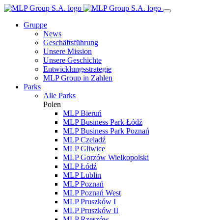
Gruppe
News
Geschäftsführung
Unsere Mission
Unsere Geschichte
Entwicklungsstrategie
MLP Group in Zahlen
Parks
Alle Parks
Polen
MLP Bieruń
MLP Business Park Łódź
MLP Business Park Poznań
MLP Czeladź
MLP Gliwice
MLP Gorzów Wielkopolski
MLP Łódź
MLP Lublin
MLP Poznań
MLP Poznań West
MLP Pruszków I
MLP Pruszków II
MLP Rzeszów