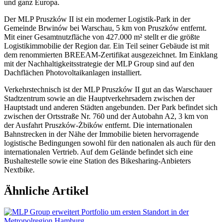
und ganz Europa.
Der MLP Pruszków II ist ein moderner Logistik-Park in der
Gemeinde Brwinów bei Warschau, 5 km von Pruszków entfernt.
Mit einer Gesamtnutzfläche von 427.000 m² stellt er die größte
Logistikimmobilie der Region dar. Ein Teil seiner Gebäude ist mit
dem renommierten BREEAM-Zertifikat ausgezeichnet. Im Einklang
mit der Nachhaltigkeitsstrategie der MLP Group sind auf den
Dachflächen Photovoltaikanlagen installiert.
Verkehrstechnisch ist der MLP Pruszków II gut an das Warschauer
Stadtzentrum sowie an die Hauptverkehrsadern zwischen der
Hauptstadt und anderen Städten angebunden. Der Park befindet sich
zwischen der Ortsstraße Nr. 760 und der Autobahn A2, 3 km von
der Ausfahrt Pruszków-Żbików entfernt. Die internationalen
Bahnstrecken in der Nähe der Immobilie bieten hervorragende
logistische Bedingungen sowohl für den nationalen als auch für den
internationalen Vertrieb. Auf dem Gelände befindet sich eine
Bushaltestelle sowie eine Station des Bikesharing-Anbieters
Nextbike.
Ähnliche Artikel