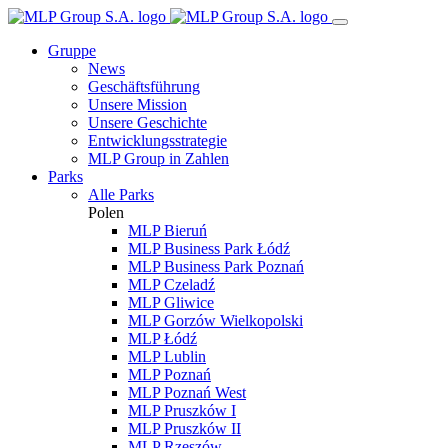
Gruppe
News
Geschäftsführung
Unsere Mission
Unsere Geschichte
Entwicklungsstrategie
MLP Group in Zahlen
Parks
Alle Parks
Polen
MLP Bieruń
MLP Business Park Łódź
MLP Business Park Poznań
MLP Czeladź
MLP Gliwice
MLP Gorzów Wielkopolski
MLP Łódź
MLP Lublin
MLP Poznań
MLP Poznań West
MLP Pruszków I
MLP Pruszków II
MLP Rzeszów