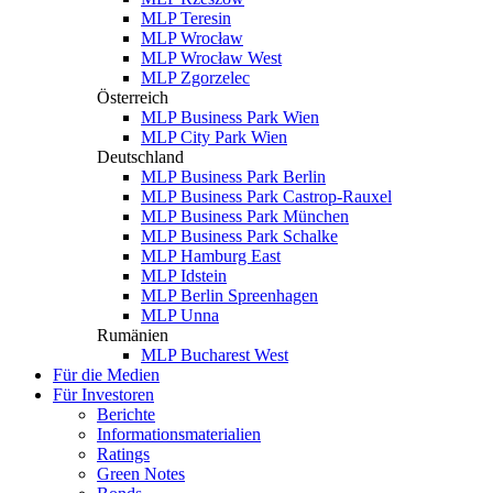
MLP Teresin
MLP Wrocław
MLP Wrocław West
MLP Zgorzelec
Österreich
MLP Business Park Wien
MLP City Park Wien
Deutschland
MLP Business Park Berlin
MLP Business Park Castrop-Rauxel
MLP Business Park München
MLP Business Park Schalke
MLP Hamburg East
MLP Idstein
MLP Berlin Spreenhagen
MLP Unna
Rumänien
MLP Bucharest West
Für die Medien
Für Investoren
Berichte
Informationsmaterialien
Ratings
Green Notes