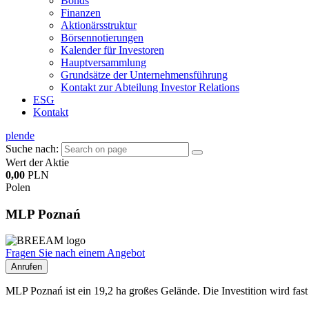
Bonds
Finanzen
Aktionärsstruktur
Börsennotierungen
Kalender für Investoren
Hauptversammlung
Grundsätze der Unternehmensführung
Kontakt zur Abteilung Investor Relations
ESG
Kontakt
pl
en
de
Suche nach:
Wert der Aktie
0,00
PLN
Polen
MLP Poznań
Fragen Sie nach einem Angebot
Anrufen
MLP Poznań ist ein 19,2 ha großes Gelände. Die Investition wird fas