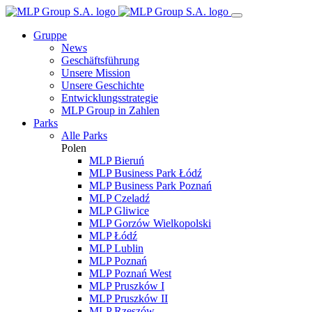
Gruppe
News
Geschäftsführung
Unsere Mission
Unsere Geschichte
Entwicklungsstrategie
MLP Group in Zahlen
Parks
Alle Parks
Polen
MLP Bieruń
MLP Business Park Łódź
MLP Business Park Poznań
MLP Czeladź
MLP Gliwice
MLP Gorzów Wielkopolski
MLP Łódź
MLP Lublin
MLP Poznań
MLP Poznań West
MLP Pruszków I
MLP Pruszków II
MLP Rzeszów