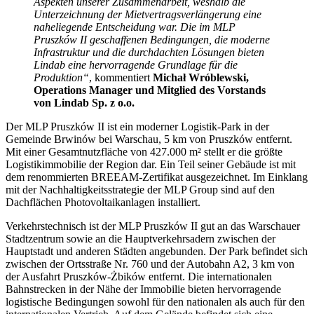
Aspekten unserer Zusammenarbeit, weshalb die
Unterzeichnung der Mietvertragsverlängerung eine
naheliegende Entscheidung war. Die im MLP
Pruszków II geschaffenen Bedingungen, die moderne
Infrastruktur und die durchdachten Lösungen bieten
Lindab eine hervorragende Grundlage für die
Produktion“
, kommentiert
Michał Wróblewski,
Operations Manager und Mitglied des Vorstands
von Lindab Sp. z o.o.
Der MLP Pruszków II ist ein moderner Logistik-Park in der
Gemeinde Brwinów bei Warschau, 5 km von Pruszków entfernt.
Mit einer Gesamtnutzfläche von 427.000 m² stellt er die größte
Logistikimmobilie der Region dar. Ein Teil seiner Gebäude ist mit
dem renommierten BREEAM-Zertifikat ausgezeichnet. Im Einklang
mit der Nachhaltigkeitsstrategie der MLP Group sind auf den
Dachflächen Photovoltaikanlagen installiert.
Verkehrstechnisch ist der MLP Pruszków II gut an das Warschauer
Stadtzentrum sowie an die Hauptverkehrsadern zwischen der
Hauptstadt und anderen Städten angebunden. Der Park befindet sich
zwischen der Ortsstraße Nr. 760 und der Autobahn A2, 3 km von
der Ausfahrt Pruszków-Żbików entfernt. Die internationalen
Bahnstrecken in der Nähe der Immobilie bieten hervorragende
logistische Bedingungen sowohl für den nationalen als auch für den