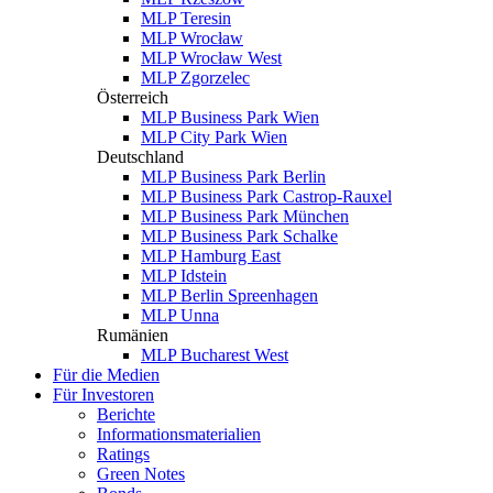
MLP Teresin
MLP Wrocław
MLP Wrocław West
MLP Zgorzelec
Österreich
MLP Business Park Wien
MLP City Park Wien
Deutschland
MLP Business Park Berlin
MLP Business Park Castrop-Rauxel
MLP Business Park München
MLP Business Park Schalke
MLP Hamburg East
MLP Idstein
MLP Berlin Spreenhagen
MLP Unna
Rumänien
MLP Bucharest West
Für die Medien
Für Investoren
Berichte
Informationsmaterialien
Ratings
Green Notes