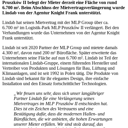
Pruszków II belegt der Mieter derzeit eine Fläche von rund
6.700 m². Beim Abschluss der Mietvertragsverlängerung wurde
Lindab von der Agentur Knight Frank unterstützt.
Lindab hat seinen Mietvertrag mit der MLP Group über ca.
6.700 m² im Logistik-Park MLP Pruszków II verlängert. Bei den
Verhandlungen wurde das Unternehmen von der Agentur Knight
Frank unterstützt.
Lindab ist seit 2020 Partner der MLP Group und mietete damals
4.300 m², davon rund 200 m² Bürofläche. Später erweiterte das
Unternehmen seine Fläche auf nun 6.700 m². Lindab ist Teil der
internationalen Lindab-Gruppe, einem führenden Hersteller und
Vertreiber von Produkten und Lösungen für Bau, Lüftung und
Klimaanlagen, und ist seit 1992 in Polen tätig. Die Produkte von
Lindab sind bekannt für ihr elegantes Design, ihre einfache
Installation und den Einsatz fortschrittlicher Technologien.
„Wir freuen uns sehr, dass sich unser langjähriger
Partner Lindab für eine Verlängerung seines
Mietvertrages im MLP Pruszków II entschieden hat.
Dies ist ein Zeichen des Vertrauens und eine
Bestätigung dafür, dass die modernen Hallen- und
Büroflächen, die wir anbieten, die hohen Erwartungen
unserer Mieter erfüllen. Wir sind stolz darauf, das