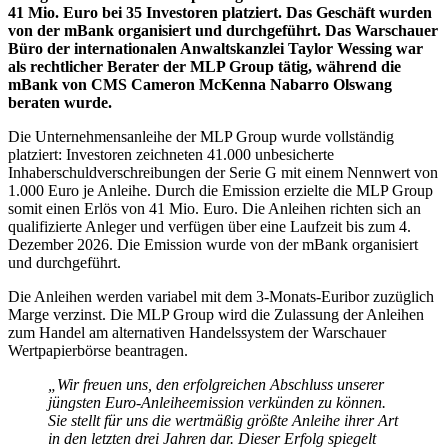
41 Mio. Euro bei 35 Investoren platziert. Das Geschäft wurden
von der mBank organisiert und durchgeführt. Das Warschauer
Büro der internationalen Anwaltskanzlei Taylor Wessing war
als rechtlicher Berater der MLP Group tätig, während die
mBank von CMS Cameron McKenna Nabarro Olswang
beraten wurde.
Die Unternehmensanleihe der MLP Group wurde vollständig
platziert: Investoren zeichneten 41.000 unbesicherte
Inhaberschuldverschreibungen der Serie G mit einem Nennwert von
1.000 Euro je Anleihe. Durch die Emission erzielte die MLP Group
somit einen Erlös von 41 Mio. Euro. Die Anleihen richten sich an
qualifizierte Anleger und verfügen über eine Laufzeit bis zum 4.
Dezember 2026. Die Emission wurde von der mBank organisiert
und durchgeführt.
Die Anleihen werden variabel mit dem 3-Monats-Euribor zuzüglich
Marge verzinst. Die MLP Group wird die Zulassung der Anleihen
zum Handel am alternativen Handelssystem der Warschauer
Wertpapierbörse beantragen.
„Wir freuen uns, den erfolgreichen Abschluss unserer
jüngsten Euro-Anleiheemission verkünden zu können.
Sie stellt für uns die wertmäßig größte Anleihe ihrer Art
in den letzten drei Jahren dar. Dieser Erfolg spiegelt