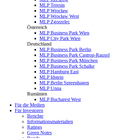
MLP Teresin
MLP Wrocław
MLP Wrocław West
MLP Zgorzelec
Österreich
MLP Business Park Wien
MLP City Park Wien
Deutschland
MLP Business Park Berlin
MLP Business Park Castrop-Rauxel
MLP Business Park München
MLP Business Park Schalke
MLP Hamburg East
MLP Idstein
MLP Berlin Spreenhagen
MLP Unna
Rumänien
MLP Bucharest West
Für die Medien
Für Investoren
Berichte
Informationsmaterialien
Ratings
Green Notes