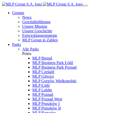
Gruppe
News
Geschäftsführung
Unsere Mission
Unsere Geschichte
Entwicklungsstrategie
MLP Group in Zahlen
Parks
Alle Parks
Polen
MLP Bieruń
MLP Business Park Łódź
MLP Business Park Poznań
MLP Czeladź
MLP Gliwice
MLP Gorzów Wielkopolski
MLP Łódź
MLP Lublin
MLP Poznań
MLP Poznań West
MLP Pruszków I
MLP Pruszków II
MLP Rzeszów