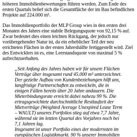
höheren Immobilienbewertungen führen werden. Zum Ende des
ersten Quartals belief sich die Gesamtfläche der im Bau befindlichen
Projekte auf 224.000 m².
Das Immobilienportfolio der MLP Group wies in den ersten drei
Monaten des Jahres eine stabile Belegungsquote von 92,15 % auf.
Zwar bedeutet dies einen leichten Rückgang, der jedoch nur
vorübergehender Natur ist, da ein erheblicher Teil der neu
errichteten Flächen in der ersten Jahreshälfte fertiggestellt wird. Ziel
des Entwicklers ist es, eine Leerstandsquote von maximal 5 %
aufrechtzuerhalten.
„Seit Anfang des Jahres haben wir für unsere Flächen
Verträge über insgesamt rund 45.000 m² unterzeichnet.
Der gezielte Aufbau von Kundenbeziehungen hilft uns,
langfristige Partnerschaften zu entwickeln, die in
einigen Fällen bereits über 20 Jahre andauern. Die
Mieterbindungsrate erreicht dabei nahezu 99 %. Die
ertragsgewichtete durchschnittliche Restlaufzeit der
Mietverträge (Weighted Average Unexpired Lease Term
– WAULT) unseres Portfolios stieg auf etwa 7,7 Jahre,
während sie im letzten Quartal des Vorjahres noch bei
7,1 Jahren lag.
Insgesamt ist unser Portfolio eines der modernsten im
europäischen Logistikmarkt. 90 % unserer Immobilien