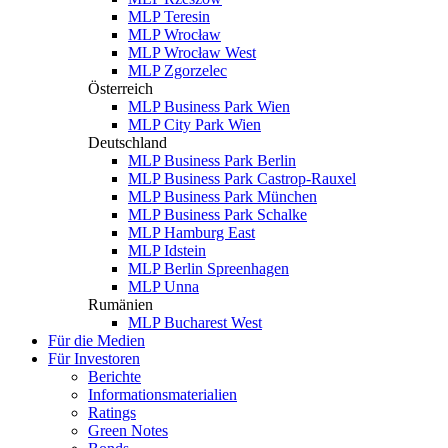
MLP Teresin
MLP Wrocław
MLP Wrocław West
MLP Zgorzelec
Österreich
MLP Business Park Wien
MLP City Park Wien
Deutschland
MLP Business Park Berlin
MLP Business Park Castrop-Rauxel
MLP Business Park München
MLP Business Park Schalke
MLP Hamburg East
MLP Idstein
MLP Berlin Spreenhagen
MLP Unna
Rumänien
MLP Bucharest West
Für die Medien
Für Investoren
Berichte
Informationsmaterialien
Ratings
Green Notes