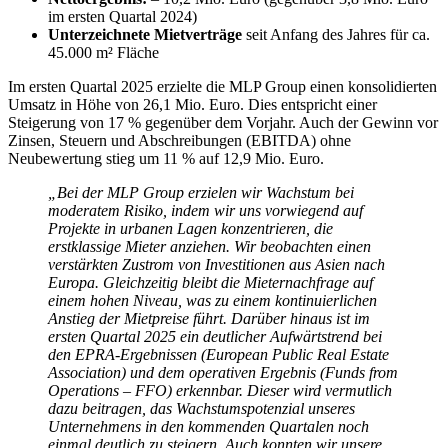
im ersten Quartal 2024)
Unterzeichnete Mietverträge
seit Anfang des Jahres für ca.
45.000 m² Fläche
Im ersten Quartal 2025 erzielte die MLP Group einen konsolidierten
Umsatz in Höhe von 26,1 Mio. Euro. Dies entspricht einer
Steigerung von 17 % gegenüber dem Vorjahr. Auch der Gewinn vor
Zinsen, Steuern und Abschreibungen (EBITDA) ohne
Neubewertung stieg um 11 % auf 12,9 Mio. Euro.
„Bei der MLP Group erzielen wir Wachstum bei
moderatem Risiko, indem wir uns vorwiegend auf
Projekte in urbanen Lagen konzentrieren, die
erstklassige Mieter anziehen. Wir beobachten einen
verstärkten Zustrom von Investitionen aus Asien nach
Europa. Gleichzeitig bleibt die Mieternachfrage auf
einem hohen Niveau, was zu einem kontinuierlichen
Anstieg der Mietpreise führt. Darüber hinaus ist im
ersten Quartal 2025 ein deutlicher Aufwärtstrend bei
den EPRA-Ergebnissen (European Public Real Estate
Association) und dem operativen Ergebnis (Funds from
Operations – FFO) erkennbar. Dieser wird vermutlich
dazu beitragen, das Wachstumspotenzial unseres
Unternehmens in den kommenden Quartalen noch
einmal deutlich zu steigern. Auch konnten wir unsere