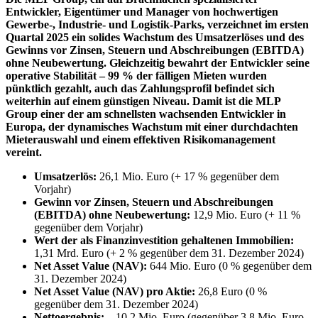
Entwickler, Eigentümer und Manager von hochwertigen
Gewerbe-, Industrie- und Logistik-Parks, verzeichnet im ersten
Quartal 2025 ein solides Wachstum des Umsatzerlöses und des
Gewinns vor Zinsen, Steuern und Abschreibungen (EBITDA)
ohne Neubewertung. Gleichzeitig bewahrt der Entwickler seine
operative Stabilität – 99 % der fälligen Mieten wurden
pünktlich gezahlt, auch das Zahlungsprofil befindet sich
weiterhin auf einem günstigen Niveau. Damit ist die MLP
Group einer der am schnellsten wachsenden Entwickler in
Europa, der dynamisches Wachstum mit einer durchdachten
Mieterauswahl und einem effektiven Risikomanagement
vereint.
Umsatzerlös:
26,1 Mio. Euro (+ 17 % gegenüber dem
Vorjahr)
Gewinn vor Zinsen, Steuern und Abschreibungen
(EBITDA) ohne Neubewertung:
12,9 Mio. Euro (+ 11 %
gegenüber dem Vorjahr)
Wert der als Finanzinvestition gehaltenen Immobilien:
1,31 Mrd. Euro (+ 2 % gegenüber dem 31. Dezember 2024)
Net Asset Value (NAV):
644 Mio. Euro (0 % gegenüber dem
31. Dezember 2024)
Net Asset Value (NAV) pro Aktie:
26,8 Euro (0 %
gegenüber dem 31. Dezember 2024)
Nettoergebnis:
– 10,2 Mio. Euro (gegenüber 3,8 Mio. Euro