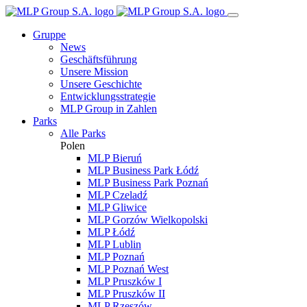
Gruppe
News
Geschäftsführung
Unsere Mission
Unsere Geschichte
Entwicklungsstrategie
MLP Group in Zahlen
Parks
Alle Parks
Polen
MLP Bieruń
MLP Business Park Łódź
MLP Business Park Poznań
MLP Czeladź
MLP Gliwice
MLP Gorzów Wielkopolski
MLP Łódź
MLP Lublin
MLP Poznań
MLP Poznań West
MLP Pruszków I
MLP Pruszków II
MLP Rzeszów