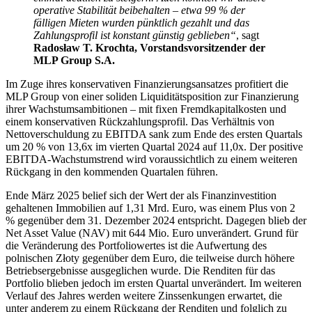
operative Stabilität beibehalten – etwa 99 % der
fälligen Mieten wurden pünktlich gezahlt und das
Zahlungsprofil ist konstant günstig geblieben“
, sagt
Radosław T. Krochta, Vorstandsvorsitzender der
MLP Group S.A.
Im Zuge ihres konservativen Finanzierungsansatzes profitiert die
MLP Group von einer soliden Liquiditätsposition zur Finanzierung
ihrer Wachstumsambitionen – mit fixen Fremdkapitalkosten und
einem konservativen Rückzahlungsprofil. Das Verhältnis von
Nettoverschuldung zu EBITDA sank zum Ende des ersten Quartals
um 20 % von 13,6x im vierten Quartal 2024 auf 11,0x. Der positive
EBITDA-Wachstumstrend wird voraussichtlich zu einem weiteren
Rückgang in den kommenden Quartalen führen.
Ende März 2025 belief sich der Wert der als Finanzinvestition
gehaltenen Immobilien auf 1,31 Mrd. Euro, was einem Plus von 2
% gegenüber dem 31. Dezember 2024 entspricht. Dagegen blieb der
Net Asset Value (NAV) mit 644 Mio. Euro unverändert. Grund für
die Veränderung des Portfoliowertes ist die Aufwertung des
polnischen Złoty gegenüber dem Euro, die teilweise durch höhere
Betriebsergebnisse ausgeglichen wurde. Die Renditen für das
Portfolio blieben jedoch im ersten Quartal unverändert. Im weiteren
Verlauf des Jahres werden weitere Zinssenkungen erwartet, die
unter anderem zu einem Rückgang der Renditen und folglich zu