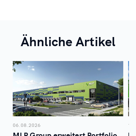
Ähnliche Artikel
06.08.2026
14
MLP Group erweitert Portfolio
In