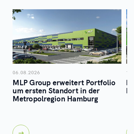
06.08.2026
14
MLP Group erweitert Portfolio
In
um ersten Standort in der
Bu
Metropolregion Hamburg