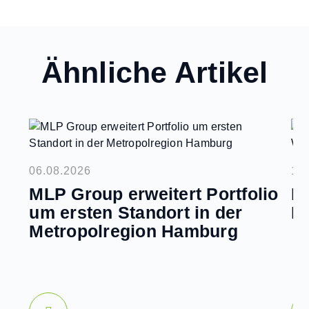
Ähnliche Artikel
06.08.2026
14
MLP Group erweitert Portfolio
In
um ersten Standort in der
M
Metropolregion Hamburg