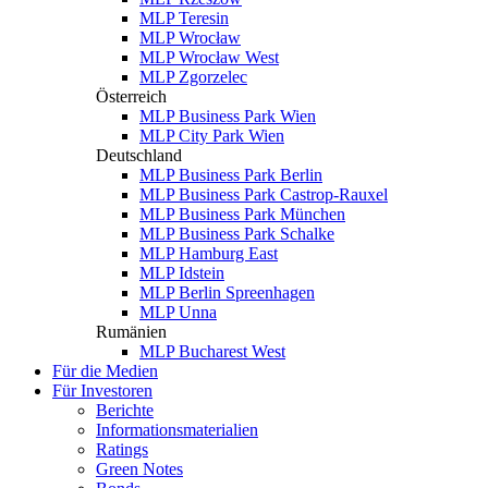
MLP Teresin
MLP Wrocław
MLP Wrocław West
MLP Zgorzelec
Österreich
MLP Business Park Wien
MLP City Park Wien
Deutschland
MLP Business Park Berlin
MLP Business Park Castrop-Rauxel
MLP Business Park München
MLP Business Park Schalke
MLP Hamburg East
MLP Idstein
MLP Berlin Spreenhagen
MLP Unna
Rumänien
MLP Bucharest West
Für die Medien
Für Investoren
Berichte
Informationsmaterialien
Ratings
Green Notes