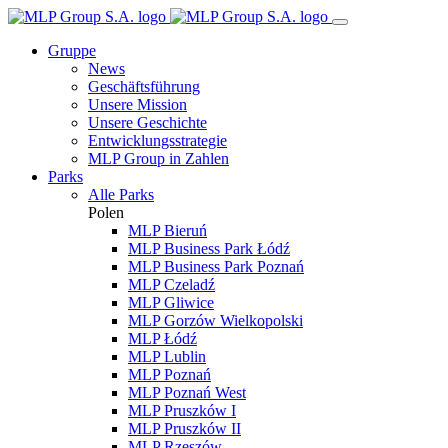
Gruppe
News
Geschäftsführung
Unsere Mission
Unsere Geschichte
Entwicklungsstrategie
MLP Group in Zahlen
Parks
Alle Parks
Polen
MLP Bieruń
MLP Business Park Łódź
MLP Business Park Poznań
MLP Czeladź
MLP Gliwice
MLP Gorzów Wielkopolski
MLP Łódź
MLP Lublin
MLP Poznań
MLP Poznań West
MLP Pruszków I
MLP Pruszków II
MLP Rzeszów