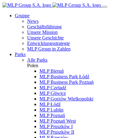
Gruppe
News
Geschäftsführung
Unsere Mission
Unsere Geschichte
Entwicklungsstrategie
MLP Group in Zahlen
Parks
Alle Parks
Polen
MLP Bieruń
MLP Business Park Łódź
MLP Business Park Poznań
MLP Czeladź
MLP Gliwice
MLP Gorzów Wielkopolski
MLP Łódź
MLP Lublin
MLP Poznań
MLP Poznań West
MLP Pruszków I
MLP Pruszków II
MLP Rzeszów