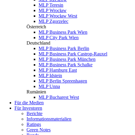
MLP Teresin
MLP Wrocław
MLP Wrocław West
MLP Zgorzelec
Österreich
MLP Business Park Wien
MLP City Park Wien
Deutschland
MLP Business Park Berlin
MLP Business Park Castrop-Rauxel
MLP Business Park München
MLP Business Park Schalke
MLP Hamburg East
MLP Idstein
MLP Berlin Spreenhagen
MLP Unna
Rumänien
MLP Bucharest West
Für die Medien
Für Investoren
Berichte
Informationsmaterialien
Ratings
Green Notes