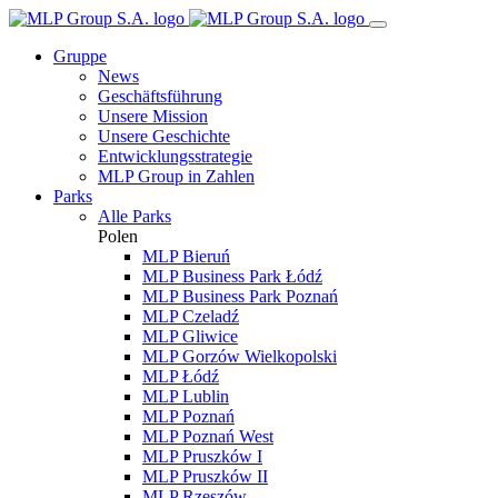
Gruppe
News
Geschäftsführung
Unsere Mission
Unsere Geschichte
Entwicklungsstrategie
MLP Group in Zahlen
Parks
Alle Parks
Polen
MLP Bieruń
MLP Business Park Łódź
MLP Business Park Poznań
MLP Czeladź
MLP Gliwice
MLP Gorzów Wielkopolski
MLP Łódź
MLP Lublin
MLP Poznań
MLP Poznań West
MLP Pruszków I
MLP Pruszków II
MLP Rzeszów