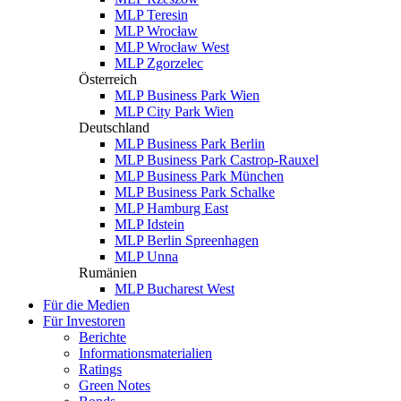
MLP Teresin
MLP Wrocław
MLP Wrocław West
MLP Zgorzelec
Österreich
MLP Business Park Wien
MLP City Park Wien
Deutschland
MLP Business Park Berlin
MLP Business Park Castrop-Rauxel
MLP Business Park München
MLP Business Park Schalke
MLP Hamburg East
MLP Idstein
MLP Berlin Spreenhagen
MLP Unna
Rumänien
MLP Bucharest West
Für die Medien
Für Investoren
Berichte
Informationsmaterialien
Ratings
Green Notes