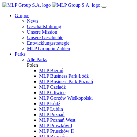
Gruppe
News
Geschäftsführung
Unsere Mission
Unsere Geschichte
Entwicklungsstrategie
MLP Group in Zahlen
Parks
Alle Parks
Polen
MLP Bieruń
MLP Business Park Łódź
MLP Business Park Poznań
MLP Czeladź
MLP Gliwice
MLP Gorzów Wielkopolski
MLP Łódź
MLP Lublin
MLP Poznań
MLP Poznań West
MLP Pruszków I
MLP Pruszków II
MLP Rzeszów