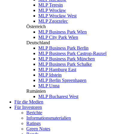
MLP Teresin
MLP Wrocław
MLP Wrocław West
MLP Zgorzelec
Österreich
MLP Business Park Wien
MLP City Park Wien
Deutschland
MLP Business Park Berlin
MLP Business Park Castrop-Rauxel
MLP Business Park München
MLP Business Park Schalke
MLP Hamburg East
MLP Idstein
MLP Berlin Spreenhagen
MLP Unna
Rumänien
MLP Bucharest West
Für die Medien
Für Investoren
Berichte
Informationsmaterialien
Ratings
Green Notes