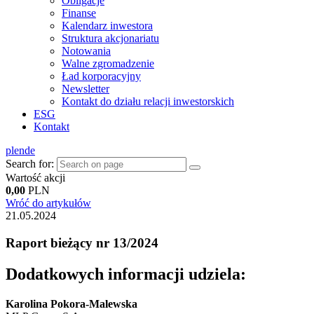
Obligacje
Finanse
Kalendarz inwestora
Struktura akcjonariatu
Notowania
Walne zgromadzenie
Ład korporacyjny
Newsletter
Kontakt do działu relacji inwestorskich
ESG
Kontakt
pl
en
de
Search for:
Wartość akcji
0,00
PLN
Wróć do artykułów
21.05.2024
Raport bieżący nr 13/2024
Dodatkowych informacji udziela:
Karolina Pokora-Malewska