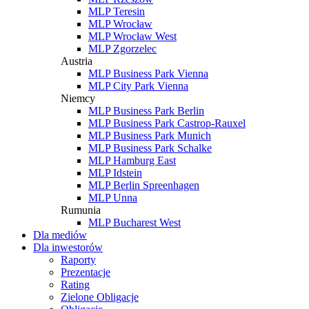
MLP Teresin
MLP Wrocław
MLP Wrocław West
MLP Zgorzelec
Austria
MLP Business Park Vienna
MLP City Park Vienna
Niemcy
MLP Business Park Berlin
MLP Business Park Castrop-Rauxel
MLP Business Park Munich
MLP Business Park Schalke
MLP Hamburg East
MLP Idstein
MLP Berlin Spreenhagen
MLP Unna
Rumunia
MLP Bucharest West
Dla mediów
Dla inwestorów
Raporty
Prezentacje
Rating
Zielone Obligacje