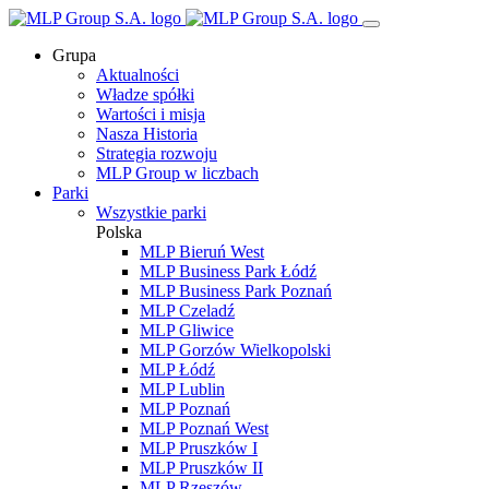
Grupa
Aktualności
Władze spółki
Wartości i misja
Nasza Historia
Strategia rozwoju
MLP Group w liczbach
Parki
Wszystkie parki
Polska
MLP Bieruń West
MLP Business Park Łódź
MLP Business Park Poznań
MLP Czeladź
MLP Gliwice
MLP Gorzów Wielkopolski
MLP Łódź
MLP Lublin
MLP Poznań
MLP Poznań West
MLP Pruszków I
MLP Pruszków II
MLP Rzeszów