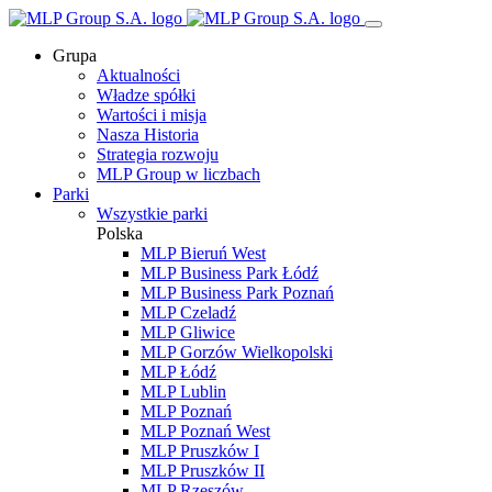
Grupa
Aktualności
Władze spółki
Wartości i misja
Nasza Historia
Strategia rozwoju
MLP Group w liczbach
Parki
Wszystkie parki
Polska
MLP Bieruń West
MLP Business Park Łódź
MLP Business Park Poznań
MLP Czeladź
MLP Gliwice
MLP Gorzów Wielkopolski
MLP Łódź
MLP Lublin
MLP Poznań
MLP Poznań West
MLP Pruszków I
MLP Pruszków II
MLP Rzeszów