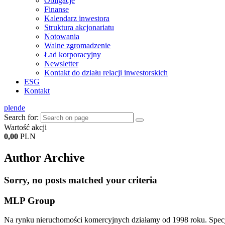
Obligacje
Finanse
Kalendarz inwestora
Struktura akcjonariatu
Notowania
Walne zgromadzenie
Ład korporacyjny
Newsletter
Kontakt do działu relacji inwestorskich
ESG
Kontakt
pl
en
de
Search for:
Wartość akcji
0,00
PLN
Author Archive
Sorry, no posts matched your criteria
MLP Group
Na rynku nieruchomości komercyjnych działamy od 1998 roku. Spec