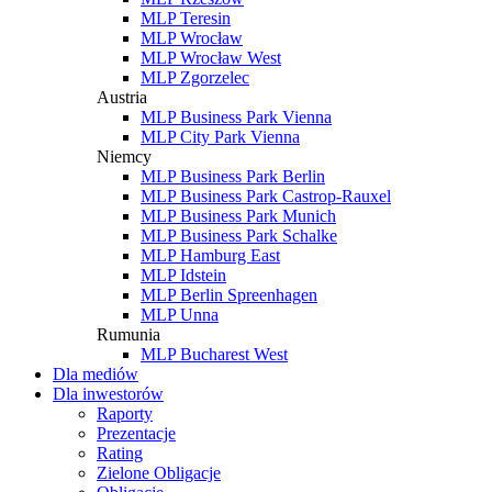
MLP Teresin
MLP Wrocław
MLP Wrocław West
MLP Zgorzelec
Austria
MLP Business Park Vienna
MLP City Park Vienna
Niemcy
MLP Business Park Berlin
MLP Business Park Castrop-Rauxel
MLP Business Park Munich
MLP Business Park Schalke
MLP Hamburg East
MLP Idstein
MLP Berlin Spreenhagen
MLP Unna
Rumunia
MLP Bucharest West
Dla mediów
Dla inwestorów
Raporty
Prezentacje
Rating
Zielone Obligacje