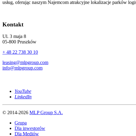
usług, oferując naszym Najemcom atrakcyjne lokalizacje parków logi
Kontakt
Ul. 3 maja 8
05-800 Pruszków
+ 48 22 738 30 10
leasing@mlpgroup.com
info@mlpgroup.com
YouTube
LinkedIn
© 2014-2026
MLP Group S.A.
Grupa
Dla inwestorów
Dla Mediów